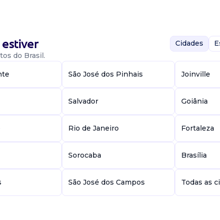
m Ciências
estiver
 professor de
Cidades
E
xa administrativa.
os do Brasil.
sinú ...
nte
São José dos Pinhais
Joinville
Salvador
Goiânia
e
Rio de Janeiro
Fortaleza
m Ciências
Sorocaba
Brasília
 ESCOLA
s
São José dos Campos
Todas as c
ituição
 o saber e o