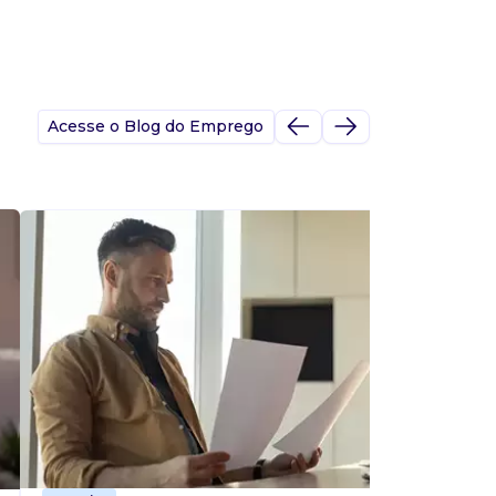
Acesse o Blog do Emprego
A
s
p