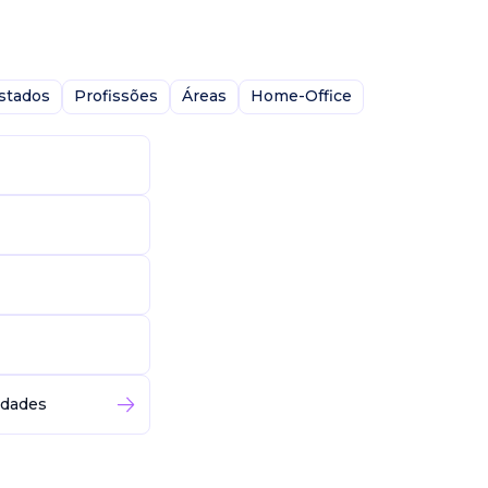
stados
Profissões
Áreas
Home-Office
idades