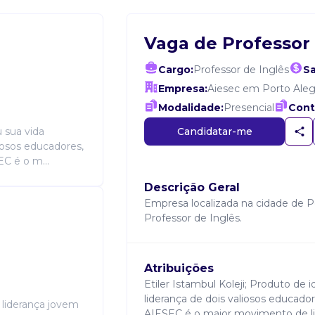
Vaga de Professor 
Cargo:
Professor de Inglês
Sa
Empresa:
Aiesec em Porto Aleg
Modalidade:
Presencial
Cont
Candidatar-me
u sua vida
liosos educadores,
EC é o m...
Descrição Geral
Empresa localizada na cidade de 
Professor de Inglês.
Atribuições
Etiler Istambul Koleji; Produto de i
liderança de dois valiosos educador
liderança jovem
AIESEC é o maior movimento de l