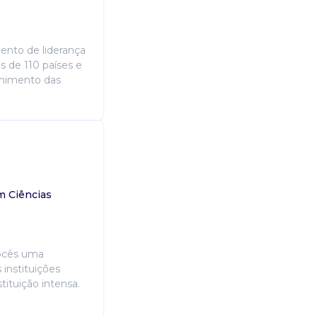
nto de liderança
 de 110 países e
chimento das
m Ciências
ocês uma
instituições
tituição intensa.