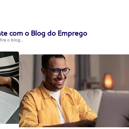
esa
ente com o Blog do Emprego
ira o blog…
r o
des pedagógicas e
s manter
r