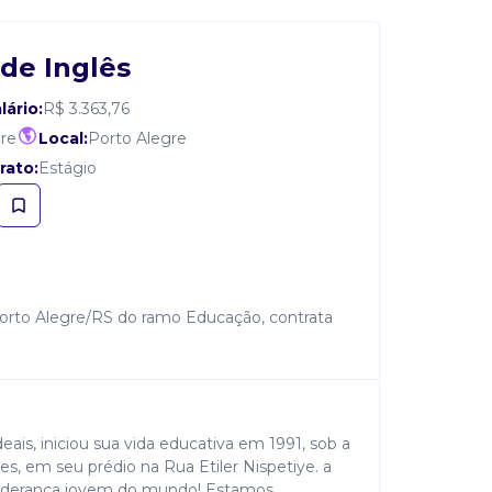
de Inglês
lário:
R$ 3.363,76
re
Local:
Porto Alegre
rato:
Estágio
Porto Alegre/RS do ramo Educação, contrata
deais, iniciou sua vida educativa em 1991, sob a
es, em seu prédio na Rua Etiler Nispetiye. a
iderança jovem do mundo! Estamos