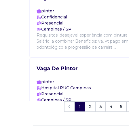
pintor
Confidencial
Presencial
Campinas / SP
Requisitos: desejavel experiência com pintura 
Salário: a combinar Benefícios: va, vt pago em
odontológico e progressão de carreira....
Vaga De Pintor
pintor
Hospital PUC Campinas
Presencial
Campinas / SP
Hospital puc campinas está com 3 vaga(s) em
1
2
3
4
5
campinas. Responsabilidades: conhecimento 
pintura interna e externa, aplicação de diferen
...