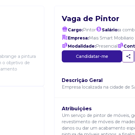
Vaga de Pintor
Cargo:
Pintor
Salário:
a comb
Empresa:
Mais Smart Mobiliario
Modalidade:
Presencial
Cont
Candidatar-me
abrange a pintura
 o objetivo de
abamento
Descrição Geral
Empresa localizada na cidade de S
Atribuições
Um serviço de pintor de móveis, g
revestimento de móveis de madeira
danos ou dar um acabamento especi
pintura de móveis antigos, a finali