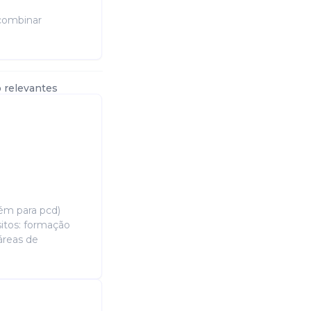
 combinar
 relevantes
bém para pcd)
sitos: formação
áreas de