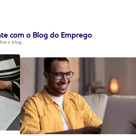
ável). Salário: R$
o, vale transpo...
ente com o Blog do Emprego
ira o blog…
oxi Salário: a
e integral e