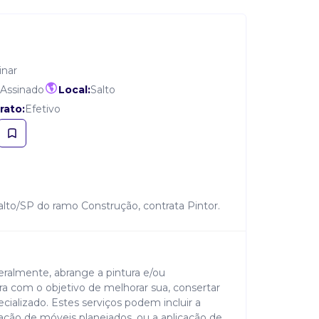
inar
 Assinado
Local:
Salto
rato:
Efetivo
alto/SP do ramo Construção, contrata Pintor.
eralmente, abrange a pintura e/ou
 com o objetivo de melhorar sua, consertar
alizado. Estes serviços podem incluir a
zação de móveis planejados, ou a aplicação de