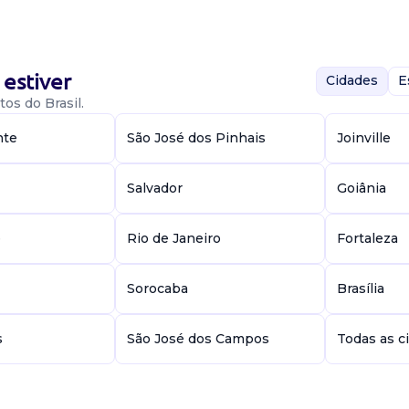
estiver
Cidades
E
os do Brasil.
nte
São José dos Pinhais
Joinville
ais e alumínio,
Salvador
Goiânia
ga(s) em aberto
l por prepar...
e
Rio de Janeiro
Fortaleza
Sorocaba
Brasília
s
São José dos Campos
Todas as c
mpleto.