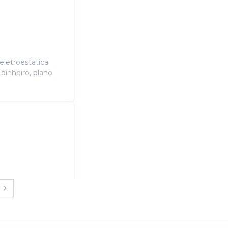
eletroestatica
 dinheiro, plano
 aberto para
em técnicas de
tes tipos de tintas