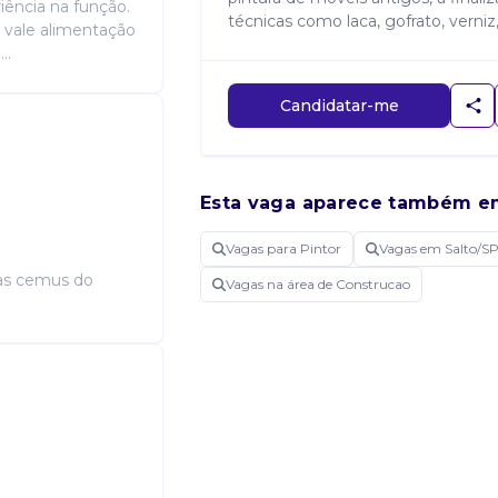
iência na função.
técnicas como laca, gofrato, verniz,
, vale alimentação
..
Candidatar-me
Esta vaga aparece também e
Vagas para Pintor
Vagas em Salto/S
las cemus do
Vagas na área de Construcao