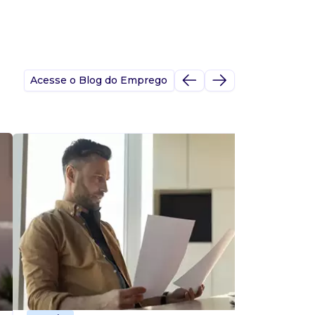
Acesse o Blog do Emprego
A
s
p