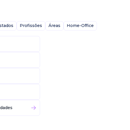
stados
Profissões
Áreas
Home-Office
idades