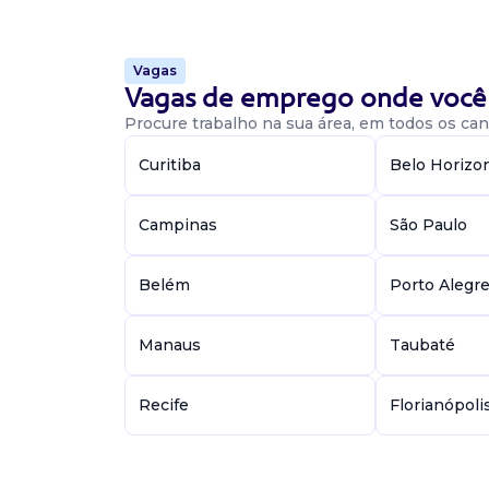
Vaga De Pintor
Vagas
Vagas de emprego onde você 
pintor
Procure trabalho na sua área, em todos os cant
CCS
Presencial
Curitiba
Belo Horizo
Limeira / SP
A ccs é especializada na transformação de met
Campinas
São Paulo
focada na produção de peças. Está com 10 va
para limeira. Responsabilidades: será responsáve
Belém
Porto Alegr
Vaga De Pintor
Manaus
Taubaté
pintor
Confidencial
Recife
Florianópoli
Presencial
Campinas / SP
Requisitos: ensino fundamental ou médio co