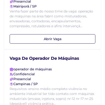
Presencial
Mairiporã / SP
Venha fazer parte do nosso time da vaga: operação
de máquinas na área fabril como misturadores,
envasadoras, contadoras, encapsulamentos,
compressão, rotuladores e afins intervençã...
Abrir Vaga
Vaga De Operador De Máquinas
operador de máquinas
Confidencial
Presencial
Campinas / SP
Requisitos: ensino médio completo vivência no
ambiente industrial ter tido contato com máquinas
industriais (envase, injetora, sopro) nr-12 nr-17 nr-25
(desejável) vicência prática...