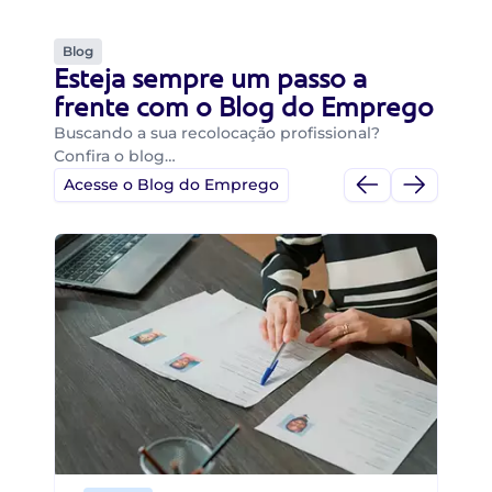
Blog
Esteja sempre um passo a
frente com o Blog do Emprego
Buscando a sua recolocação profissional?
Confira o blog…
Acesse o Blog do Emprego
Di
Di
B
O 
um
ca
o 
de 