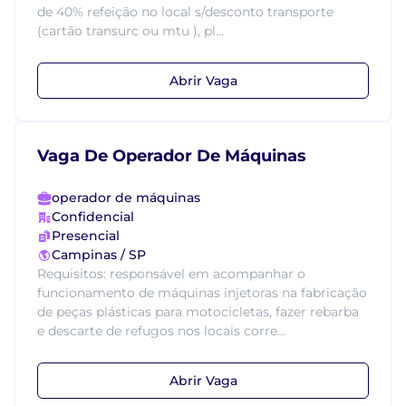
de 40% refeição no local s/desconto transporte
(cartão transurc ou mtu ), pl...
Abrir Vaga
Vaga De Operador De Máquinas
operador de máquinas
Confidencial
Presencial
Campinas / SP
Requisitos: responsável em acompanhar o
funcionamento de máquinas injetoras na fabricação
de peças plásticas para motocicletas, fazer rebarba
e descarte de refugos nos locais corre...
Abrir Vaga