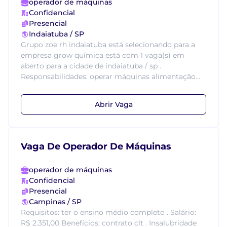
operador de máquinas
Confidencial
Presencial
Indaiatuba / SP
Grupo zoe rh indaiatuba está selecionando para a
empresa grow química está com 1 vaga(s) em
aberto para a cidade de indaiatuba / sp .
Responsabilidades: operar máquinas alimentação...
Abrir Vaga
Vaga De Operador De Máquinas
operador de máquinas
Confidencial
Presencial
Campinas / SP
Requisitos: ter o ensino médio completo . Salário:
R$ 2.351,00 Benefícios: contrato clt . Insalubridade