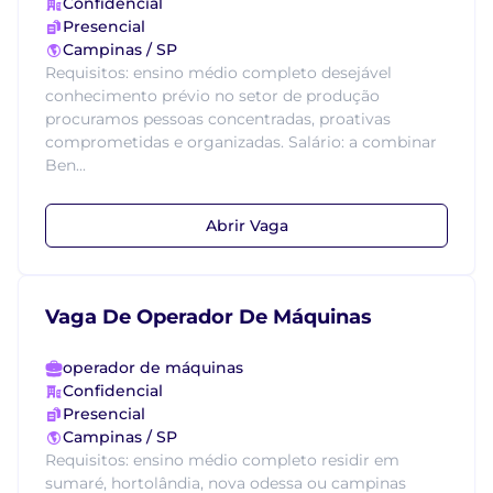
Confidencial
Presencial
Campinas / SP
Requisitos: ensino médio completo desejável
conhecimento prévio no setor de produção
procuramos pessoas concentradas, proativas
comprometidas e organizadas. Salário: a combinar
Ben...
Abrir Vaga
Vaga De Operador De Máquinas
operador de máquinas
Confidencial
Presencial
Campinas / SP
Requisitos: ensino médio completo residir em
sumaré, hortolândia, nova odessa ou campinas