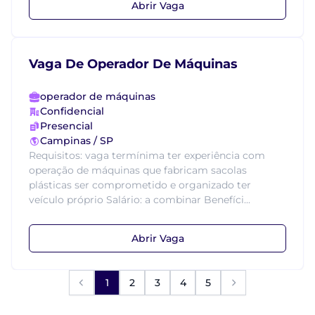
Abrir Vaga
Vaga De Operador De Máquinas
operador de máquinas
Confidencial
Presencial
Campinas / SP
Requisitos: vaga termínima ter experiência com
operação de máquinas que fabricam sacolas
plásticas ser comprometido e organizado ter
veículo próprio Salário: a combinar Benefíci...
Abrir Vaga
1
2
3
4
5