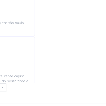
t) em são paulo.
staurante capim
te do nosso time e
segura e ...