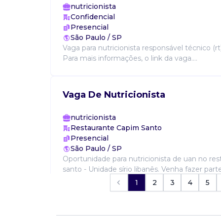
nutricionista
Confidencial
Presencial
São Paulo / SP
Vaga para nutricionista responsável técnico (r
Para mais informações, o link da vaga....
Vaga De Nutricionista
nutricionista
Restaurante Capim Santo
Presencial
São Paulo / SP
Oportunidade para nutricionista de uan no re
santo - Unidade sírio libanês. Venha fazer par
contribuir para uma alimentação de qualidade, 
1
2
3
4
5
Vaga De Nutricionista