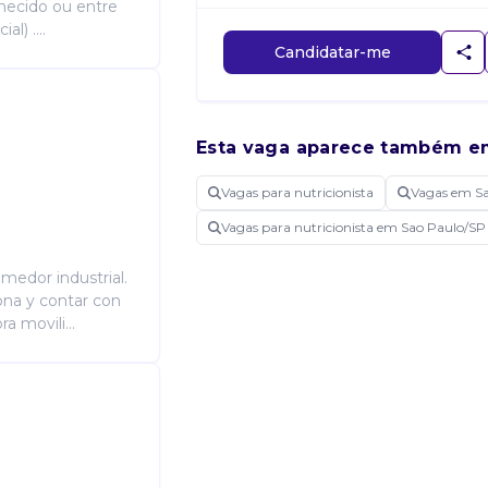
rnecido ou entre
l) ....
Candidatar-me
Esta vaga aparece também e
Vagas para nutricionista
Vagas em S
Vagas para nutricionista em Sao Paulo/SP
medor industrial.
zona y contar con
a movili...