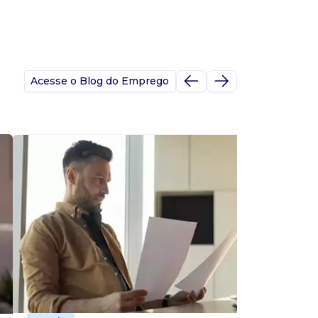
Acesse o Blog do Emprego
A
s
p