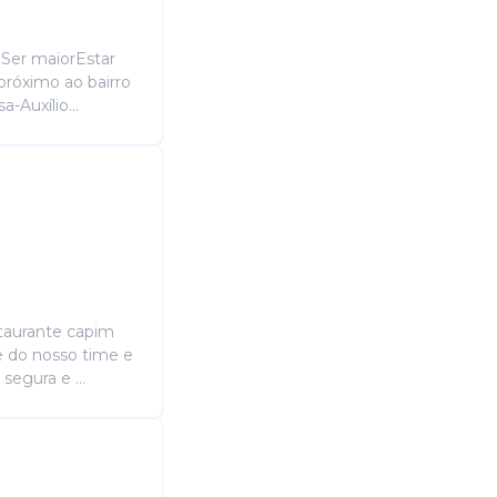
: Ser maiorEstar
próximo ao bairro
-Auxílio...
staurante capim
te do nosso time e
segura e ...