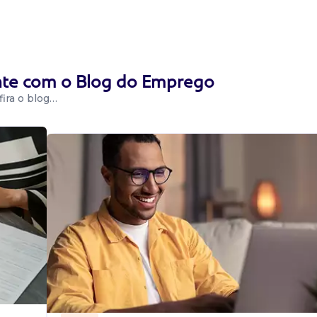
ente com o Blog do Emprego
ira o blog…
 Ser maior Estar
próximo ao bairro
a-Aux...
: Ser maiorEstar