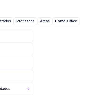
stados
Profissões
Áreas
Home-Office
idades