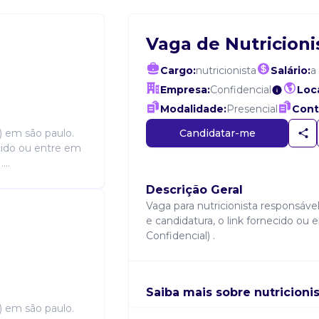
Vaga de Nutricioni
Cargo:
nutricionista
Salário:
a
Empresa:
Confidencial
Loca
Modalidade:
Presencial
Cont
Candidatar-me
t) em são paulo.
ecido ou entre em
...
Descrição Geral
Vaga para nutricionista responsável
e candidatura, o link fornecido ou
Confidencial) .
Saiba mais sobre nutricioni
t) em são paulo.