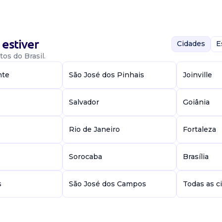
estiver
Cidades
E
os do Brasil.
derança para atuar
 pela gestão
nte
São José dos Pinhais
Joinville
iente escolar.
Salvador
Goiânia
e
Rio de Janeiro
Fortaleza
Sorocaba
Brasília
s
São José dos Campos
Todas as c
o. Local: piedade
sitos: Graduação
 comprovad...