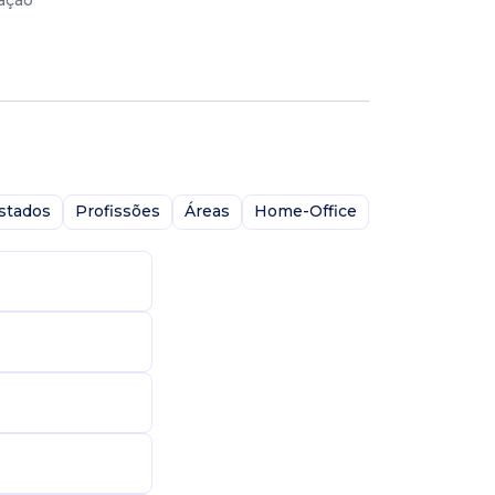
cação
stados
Profissões
Áreas
Home-Office