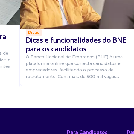
Dicas
ra
Dicas e funcionalidades do BNE
para os candidatos
s de
O Banco Nacional de Empregos (BNE) é uma
ize-o
plataforma online que conecta candidatos e
antes
empregadores, facilitando o processo de
recrutamento. Com mais de 500 mil vagas...
Para Candidatos
Pa