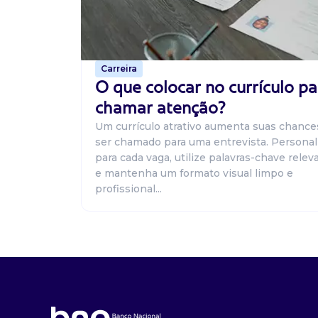
Carreira
O que colocar no currículo pa
chamar atenção?
Um currículo atrativo aumenta suas chance
ser chamado para uma entrevista. Personal
para cada vaga, utilize palavras-chave relev
e mantenha um formato visual limpo e
profissional...