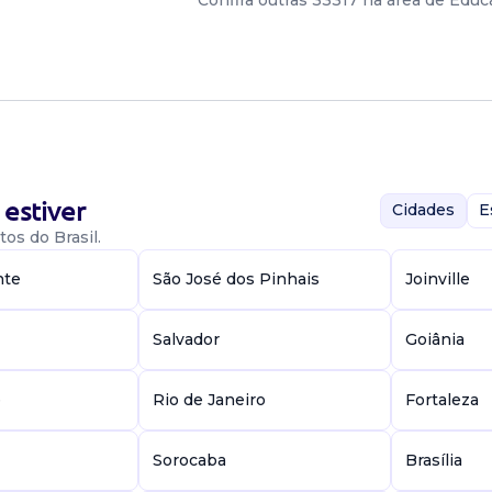
Confira outras 33317 na área de Edu
estiver
Cidades
E
os do Brasil.
nte
São José dos Pinhais
Joinville
Salvador
Goiânia
e
Rio de Janeiro
Fortaleza
Sorocaba
Brasília