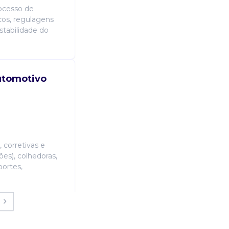
ocesso de
icos, regulagens
stabilidade do
utomotivo
 corretivas e
es), colhedoras,
portes,