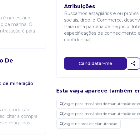
Atribuições
Buscamos estagiários e ou profis
a é necessário
sociais, drop, e-Commerce, desenvo
do da manhã. O
Para uma parceria de negócio. Int
ontratação é para
especificações de conhecimento e 
confidencial) .
o De
Candidatar-me
 de mineração
Esta vaga aparece também e
Vagas para mecânico de manutenção de 
s de produção,
Vagas para mecânico de manutenção de 
olicitar a compra
es e máquinas...
Vagas na área de Manutencao