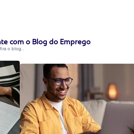
das unidades de
e segurança....
ente com o Blog do Emprego
ira o blog…
o
a área de
..