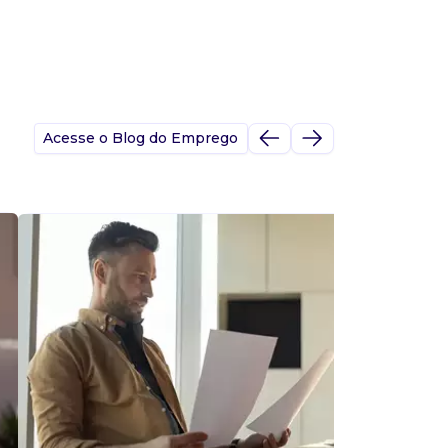
Acesse o Blog do Emprego
A
s