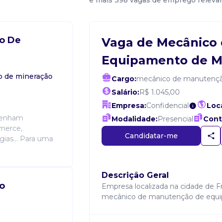
e mais 398 vagas de emprego releva
o De
Vaga de Mecânico
Equipamento de M
 de mineração
Cargo:
mecânico de manutençã
Salário:
R$ 1.045,00
Empresa:
Confidencial
Loca
 tenham
Modalidade:
Presencial
Cont
merce,
Candidatar-me
ias... Para uma
Descrição Geral
o
Empresa localizada na cidade de 
mecânico de manutenção de equi