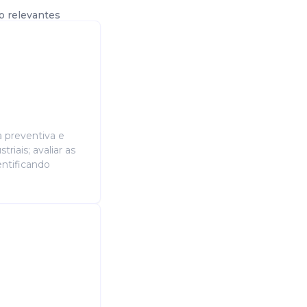
o relevantes
 preventiva e
riais; avaliar as
entificando