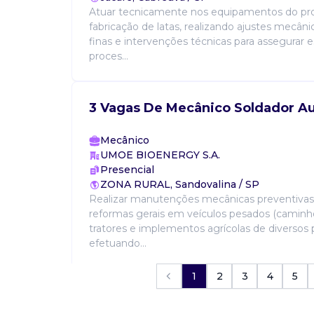
Atuar tecnicamente nos equipamentos do pr
fabricação de latas, realizando ajustes mecân
finas e intervenções técnicas para assegurar e
proces...
3 Vagas De Mecânico Soldador A
Mecânico
UMOE BIOENERGY S.A.
Presencial
ZONA RURAL, Sandovalina / SP
Realizar manutenções mecânicas preventivas,
reformas gerais em veículos pesados (caminhõ
tratores e implementos agrícolas de diversos 
efetuando...
1
2
3
4
5
Vaga De Mecânico