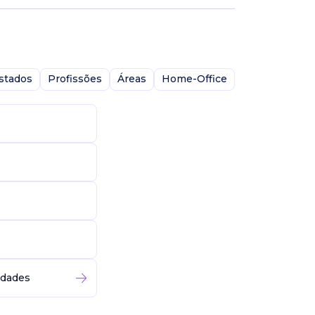
stados
Profissões
Áreas
Home-Office
idades