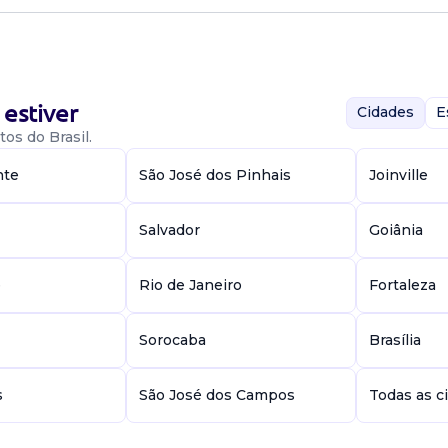
estiver
Cidades
E
os do Brasil.
ra Junior
nte
São José dos Pinhais
Joinville
Salvador
Goiânia
e
Rio de Janeiro
Fortaleza
o lógico para
a no ambiente de
Sorocaba
Brasília
anutenção e op...
s
São José dos Campos
Todas as c