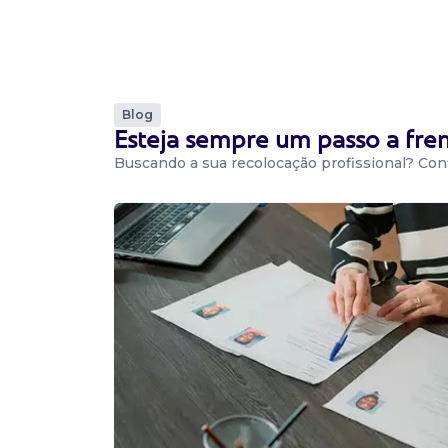
Mecânico
Confidencial
Presencial
Paulínia / SP
Garantir a disponibilidade dos equipamentos 
Blog
produção (pus) seguindo padrões de qualidade 
Esteja sempre um passo a fr
Buscando a sua recolocação profissional? Conf
Vaga De Mecânico De Manutençã
Mecânico de manutenção
Confidencial
Presencial
Iracemápolis, Iracemápolis / SP
Técnico completo em mecânica experiência n
manutenção mecânica – maquinário industrial.
Vaga De Mecânico