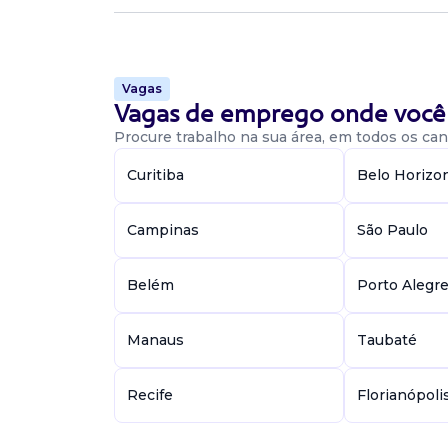
mecânico
Confidencial
Presencial
Campinas / SP
Vagas
Estágio em engenharia....
Vagas de emprego onde você 
Procure trabalho na sua área, em todos os cant
Vaga De Mecânico De Empilhadei
Curitiba
Belo Horizo
Mecânico de manutenção
Campinas
São Paulo
Rental Lift Locação
Presencial
Belém
Porto Alegr
Vila Lucinda, Santo André / SP
• atenção aos detalhes e segurança; • raciocíni
diagnóstico de falhas; • organização e limpez
Manaus
Taubaté
trabalho; • boa comunicação com equipe de m
Recife
Florianópoli
2 Vagas De Mecânico