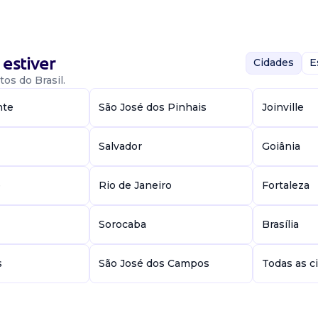
estiver
Cidades
E
os do Brasil.
nte
São José dos Pinhais
Joinville
uímicos, opera
Salvador
Goiânia
mação, acompanha
eitas, acompanha
e
Rio de Janeiro
Fortaleza
Sorocaba
Brasília
s
São José dos Campos
Todas as c