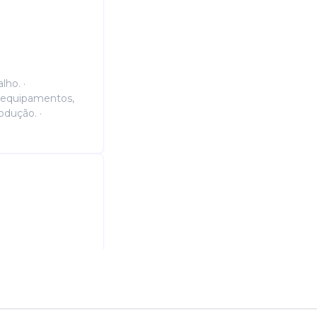
lho. ·
e equipamentos,
odução. ·
amentos
 entrada e saída
ficha técnica, faz