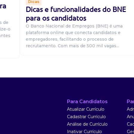
Dicas
ra
Dicas e funcionalidades do BNE
para os candidatos
presentando a
s de
O Banco Nacional de Empregos (BNE) é uma
r ordens;
ize-o
plataforma online que conecta candidatos e
ara identificar
antes
empregadores, facilitando o processo de
recrutamento. Com mais de 500 mil vagas...
ca De
nos Ltda
Para Candidatos
Pa
iderar equipe,
Atualizar Currículo
Adm
ir segurança,
Cadastrar Currículo
Anu
 treinamento...
Análise de Currículo
Cad
Inativar Currículo
Ges