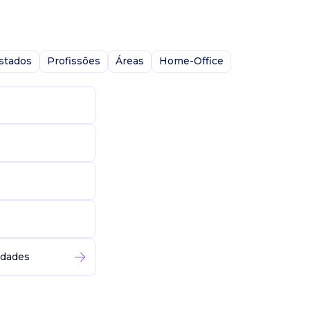
stados
Profissões
Áreas
Home-Office
idades