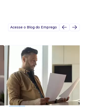
Acesse o Blog do Emprego
A
s
p