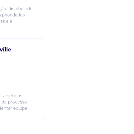
ão, distribuindo
 prioridades
as e a
ille
as injetoras
s de processo
ientar equipe...