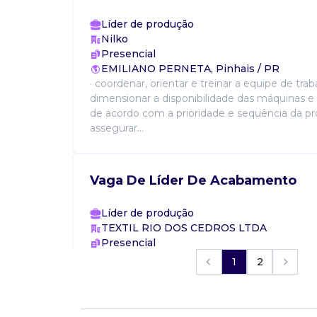
Líder de produção
Nilko
Presencial
EMILIANO PERNETA, Pinhais / PR
· coordenar, orientar e treinar a equipe de traba
dimensionar a disponibilidade das máquinas 
de acordo com a prioridade e sequência da pr
assegurar...
Vaga De Líder De Acabamento
Líder de produção
TEXTIL RIO DOS CEDROS LTDA
Presencial
Centro, Rio dos Cedros / SC
1
2
Coordena tarefas do setor, acompanha acab
específicos, realiza testes, confere a malha na
da máquina, opera máquina, observa dados da 