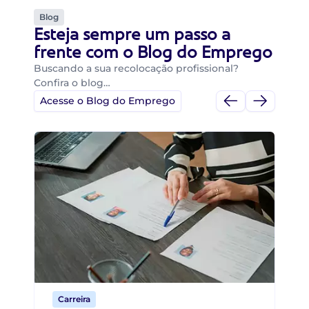
Blog
Esteja sempre um passo a
frente com o Blog do Emprego
Buscando a sua recolocação profissional?
Confira o blog…
Acesse o Blog do Emprego
Di
Di
B
O 
um
ca
o 
de 
Carreira