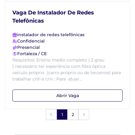
Vaga De Instalador De Redes
Telefônicas
instalador de redes telefônicas
Confidencial
Presencial
Fortaleza / CE
Requisitos: Ensino médio completo ( 2 grau
) necessário ter experiência com fibra óptica
veículo próprio (carro próprio ou de terceiros) para
trabalhar cnh e crlv : Para atuar...
Abrir Vaga
1
2