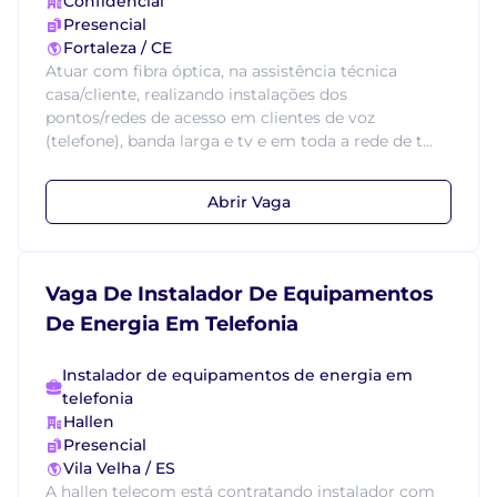
Confidencial
Presencial
Fortaleza / CE
Atuar com fibra óptica, na assistência técnica
casa/cliente, realizando instalações dos
pontos/redes de acesso em clientes de voz
(telefone), banda larga e tv e em toda a rede de t...
Abrir Vaga
Vaga De Instalador De Equipamentos
De Energia Em Telefonia
Instalador de equipamentos de energia em
telefonia
Hallen
Presencial
Vila Velha / ES
A hallen telecom está contratando instalador com