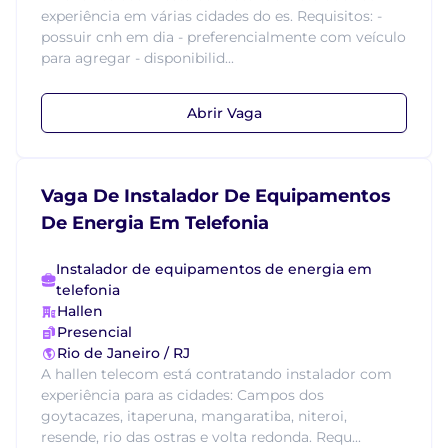
experiência em várias cidades do es. Requisitos: -
possuir cnh em dia - preferencialmente com veículo
para agregar - disponibilid...
Abrir Vaga
Vaga De Instalador De Equipamentos
De Energia Em Telefonia
Instalador de equipamentos de energia em
telefonia
Hallen
Presencial
Rio de Janeiro / RJ
A hallen telecom está contratando instalador com
experiência para as cidades: Campos dos
goytacazes, itaperuna, mangaratiba, niteroi,
resende, rio das ostras e volta redonda. Requ...