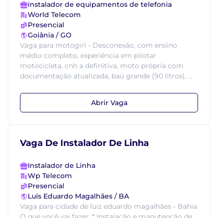
instalador de equipamentos de telefonia
World Telecom
Presencial
Goiânia / GO
Vaga para motogirl - Desconexão, com ensino
médio completo, experiência em pilotar
motocicleta, cnh a definitiva, moto própria com
documentação atualizada, baú grande (90 litros), ...
Abrir Vaga
Vaga De Instalador De Linha
Instalador de Linha
Wp Telecom
Presencial
Luís Eduardo Magalhães / BA
Vaga para cidade de luiz eduardo magalhães - Bahia
O que você vai fazer: * Instalação e manutenção de