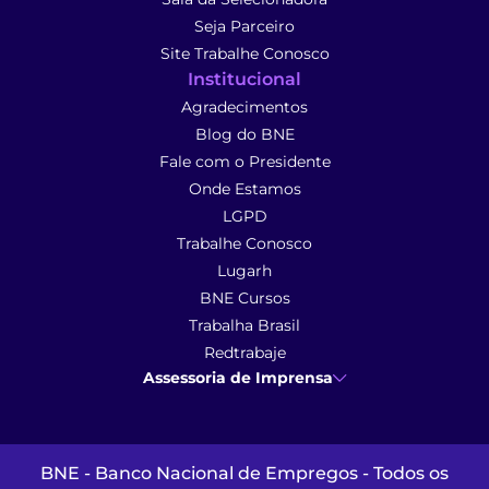
Seja Parceiro
Site Trabalhe Conosco
Institucional
Agradecimentos
Blog do BNE
Fale com o Presidente
Onde Estamos
LGPD
Trabalhe Conosco
Lugarh
BNE Cursos
Trabalha Brasil
Redtrabaje
Assessoria de Imprensa
Ana Cunha
- Assessoria de Imprensa
imprensa@anacunhacomunicacao.com.br
(41) 9 9102-1413
BNE - Banco Nacional de Empregos - Todos os