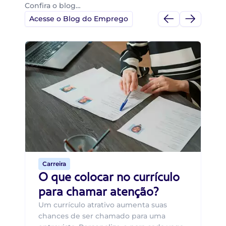
Confira o blog…
Acesse o Blog do Emprego
Di
Di
B
O 
um
ca
o 
de 
Carreira
O que colocar no currículo
para chamar atenção?
Um currículo atrativo aumenta suas
chances de ser chamado para uma