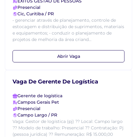
EXITUS GESTAO DE PESSOAS
Presencial
Cic, Curitiba / PR
• gerenciar através de planejamento, controle de
estocagem e distribuição de suprimentos, materiais
e equipamentos; • conduzir o planejamento de
projetos de melhoria da área criand...
Abrir Vaga
Vaga De Gerente De Logística
Gerente de logística
Campos Gerais Pet
Presencial
Campo Largo / PR
Vaga: Gestor de logística (pj) ?? Local: Campo largo
?? Modelo de trabalho: Presencial ?? Contratação: Pj
(pessoa jurídica) ?? Remuneração: R$ 15.000,00