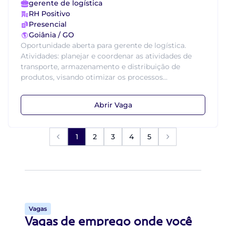
gerente de logística
RH Positivo
Presencial
Goiânia / GO
Oportunidade aberta para gerente de logística.
Atividades: planejar e coordenar as atividades de
transporte, armazenamento e distribuição de
produtos, visando otimizar os processos...
Abrir Vaga
1
2
3
4
5
Vagas
Vagas de emprego onde você