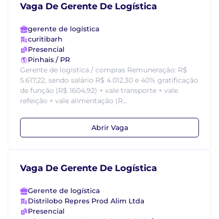
Vaga De Gerente De Logística
gerente de logística
curitibarh
Presencial
Pinhais / PR
Gerente de logistica / compras Remuneração: R$
5.617,22, sendo salário R$ 4.012,30 e 40% gratificação
de função (R$ 1604,92) + vale transporte + vale
refeição + vale alimentação (R...
Abrir Vaga
Vaga De Gerente De Logística
Gerente de logística
Distrilobo Repres Prod Alim Ltda
Presencial