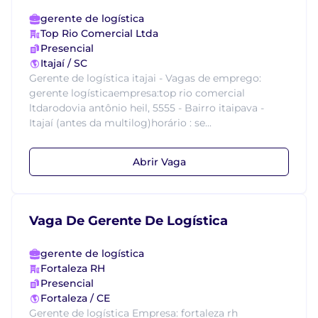
gerente de logística
Top Rio Comercial Ltda
Presencial
Itajaí / SC
Gerente de logística itajai - Vagas de emprego:
gerente logísticaempresa:top rio comercial
ltdarodovia antônio heil, 5555 - Bairro itaipava -
Itajaí (antes da multilog)horário : se...
Abrir Vaga
Vaga De Gerente De Logística
gerente de logística
Fortaleza RH
Presencial
Fortaleza / CE
Gerente de logística Empresa: fortaleza rh