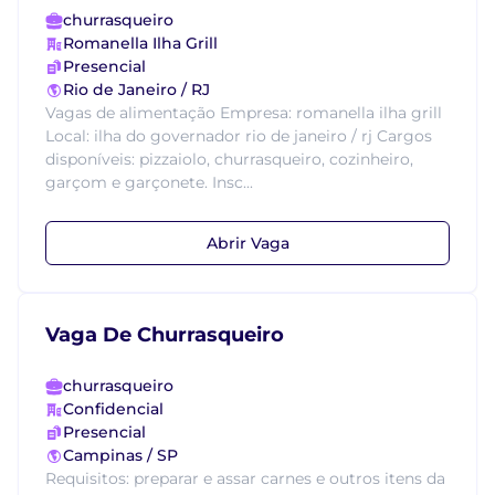
churrasqueiro
Romanella Ilha Grill
Presencial
Rio de Janeiro / RJ
Vagas de alimentação Empresa: romanella ilha grill
Local: ilha do governador rio de janeiro / rj Cargos
disponíveis: pizzaiolo, churrasqueiro, cozinheiro,
garçom e garçonete. Insc...
Abrir Vaga
Vaga De Churrasqueiro
churrasqueiro
Confidencial
Presencial
Campinas / SP
Requisitos: preparar e assar carnes e outros itens da