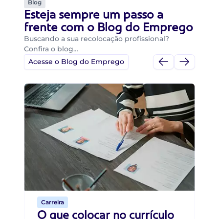
Blog
Esteja sempre um passo a
frente com o Blog do Emprego
Buscando a sua recolocação profissional?
Confira o blog…
Acesse o Blog do Emprego
Di
Di
B
O 
um
ca
o 
de 
Carreira
O que colocar no currículo