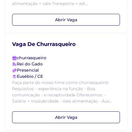
alimentação + vale-Transporte + adi...
Abrir Vaga
Vaga De Churrasqueiro
churrasqueiro
Rei do Gado
Presencial
Eusébio / CE
Faça parte do nosso time como churrasqueiro!
Requisitos: - experiência na função - Boa
comunicação - e receptividade Oferecemos: -
Salário + insalubridade - Vale alimentação - Aux...
Abrir Vaga