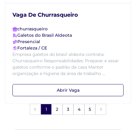
Vaga De Churrasqueiro
churrasqueiro
Galetos do Brasil Aldeota
Presencial
Fortaleza / CE
Empresa galetos do brasil aldeota contrata:
Churrasqueiro Responsabilidades: Preparar e assar
galetos conforme o padrão da casa Manter
organização e higiene da área de trabalho ...
Abrir Vaga
1
2
3
4
5