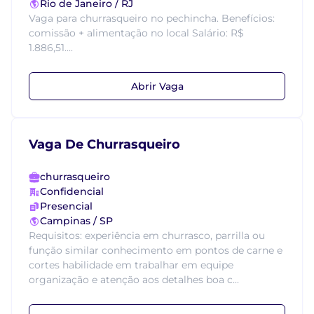
Rio de Janeiro / RJ
Vaga para churrasqueiro no pechincha. Benefícios:
comissão + alimentação no local Salário: R$
1.886,51....
Abrir Vaga
Vaga De Churrasqueiro
churrasqueiro
Confidencial
Presencial
Campinas / SP
Requisitos: experiência em churrasco, parrilla ou
função similar conhecimento em pontos de carne e
cortes habilidade em trabalhar em equipe
organização e atenção aos detalhes boa c...