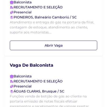
Balconista
RECRUTAMENTO E SELEÇÃO
Presencial
PIONEIROS, Balneário Camboriú / SC
Atendimento e entrega do gás na portaria da filial,
contagem de estoque, atendimento ao cliente,
suporte aos motoristas....
Abrir Vaga
Vaga De Balconista
Balconista
RECRUTAMENTO E SELEÇÃO
Presencial
ÁGUAS CLARAS, Brusque / SC
Funções venda de botijão de gás ao cliente na
portaria emissão de notas fiscais efetuar
pagamentos e recebimentos de valores prestar