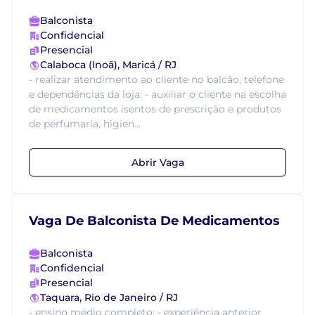
Balconista
Confidencial
Presencial
Calaboca (Inoã), Maricá / RJ
- realizar atendimento ao cliente no balcão, telefone
e dependências da loja; - auxiliar o cliente na escolha
de medicamentos isentos de prescrição e produtos
de perfumaria, higien...
Abrir Vaga
Vaga De Balconista De Medicamentos
Balconista
Confidencial
Presencial
Taquara, Rio de Janeiro / RJ
- ensino médio completo; - experiência anterior