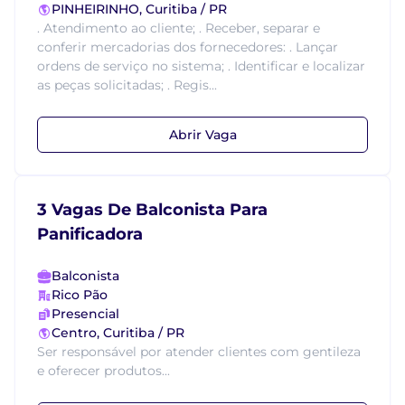
PINHEIRINHO, Curitiba / PR
. Atendimento ao cliente; . Receber, separar e
conferir mercadorias dos fornecedores: . Lançar
ordens de serviço no sistema; . Identificar e localizar
as peças solicitadas; . Regis...
Abrir Vaga
3 Vagas De Balconista Para
Panificadora
Balconista
Rico Pão
Presencial
Centro, Curitiba / PR
Ser responsável por atender clientes com gentileza
e oferecer produtos...