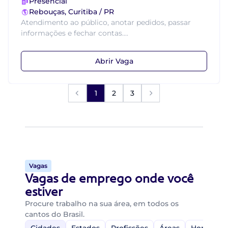
Presencial
Rebouças, Curitiba / PR
Atendimento ao público, anotar pedidos, passar
informações e fechar contas....
Abrir Vaga
1
2
3
Vagas
Vagas de emprego onde você
estiver
Procure trabalho na sua área, em todos os
cantos do Brasil.
Cidades
Estados
Profissões
Áreas
Home-Off