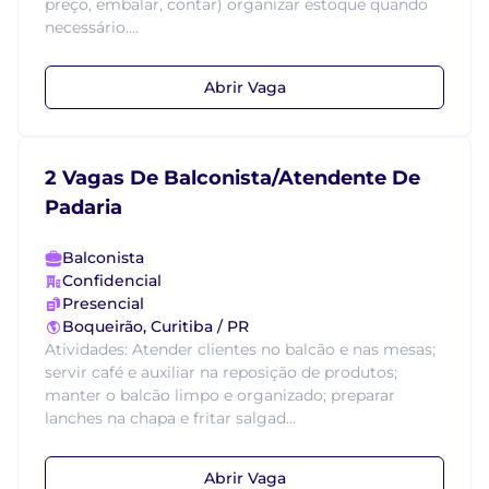
preço, embalar, contar) organizar estoque quando
necessário....
Abrir Vaga
2 Vagas De Balconista/Atendente De
Padaria
Balconista
Confidencial
Presencial
Boqueirão, Curitiba / PR
Atividades: Atender clientes no balcão e nas mesas;
servir café e auxiliar na reposição de produtos;
manter o balcão limpo e organizado; preparar
lanches na chapa e fritar salgad...
Abrir Vaga