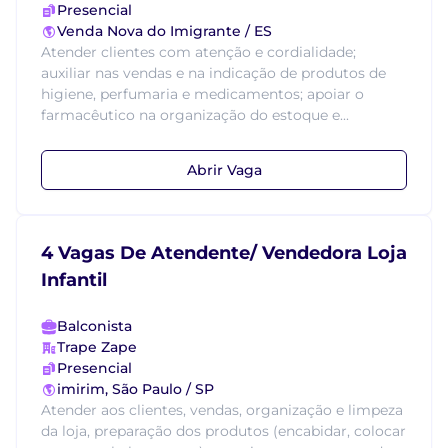
Presencial
Venda Nova do Imigrante / ES
Atender clientes com atenção e cordialidade;
auxiliar nas vendas e na indicação de produtos de
higiene, perfumaria e medicamentos; apoiar o
farmacêutico na organização do estoque e...
Abrir Vaga
4 Vagas De Atendente/ Vendedora Loja
Infantil
Balconista
Trape Zape
Presencial
imirim, São Paulo / SP
Atender aos clientes, vendas, organização e limpeza
da loja, preparação dos produtos (encabidar, colocar