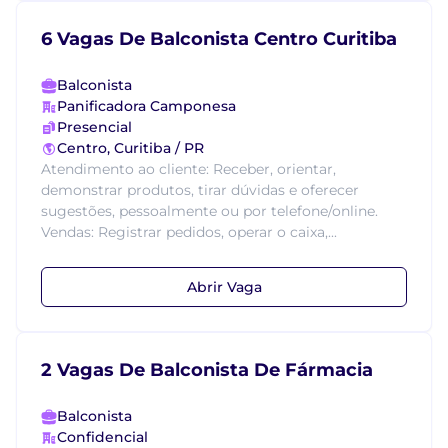
6 Vagas De Balconista Centro Curitiba
Balconista
Panificadora Camponesa
Presencial
Centro, Curitiba / PR
Atendimento ao cliente: Receber, orientar,
demonstrar produtos, tirar dúvidas e oferecer
sugestões, pessoalmente ou por telefone/online.
Vendas: Registrar pedidos, operar o caixa,...
Abrir Vaga
2 Vagas De Balconista De Fármacia
Balconista
Confidencial