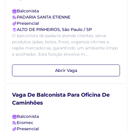
Balconista
PADARIA SANTA ETIENNE
Presencial
ALTO DE PINHEIROS, São Paulo / SP
O balconista de padaria atende clientes, serve
produtos (pães, bolos, frios), organiza vitrines e
repõe mercadorias, garantindo um ambiente limpo
e acolhedor. Esta função envolve m...
Abrir Vaga
Vaga De Balconista Para Oficina De
Caminhões
Balconista
Eromec
Presencial