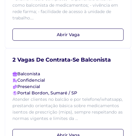
como balconista de medicamentos; - vivência em
rede farma; - facilidade de acesso à unidade de
trabalho....
Abrir Vaga
2 Vagas De Contrata-Se Balconista
Balconista
Confidencial
Presencial
Portal Bordon, Sumaré / SP
Atender clientes no balcão e por telefone/whatsapp,
prestando orientação básica sobre medicamentos
isentos de prescrição (mips), sempre respeitando as
normas vigentes e limites da ...
Abrir Vaga