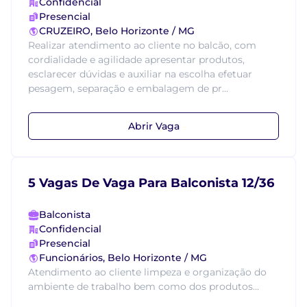
Confidencial
Presencial
CRUZEIRO, Belo Horizonte / MG
Realizar atendimento ao cliente no balcão, com
cordialidade e agilidade apresentar produtos,
esclarecer dúvidas e auxiliar na escolha efetuar
pesagem, separação e embalagem de pr...
Abrir Vaga
5 Vagas De Vaga Para Balconista 12/36
Balconista
Confidencial
Presencial
Funcionários, Belo Horizonte / MG
Atendimento ao cliente limpeza e organização do
ambiente de trabalho bem como dos produtos...