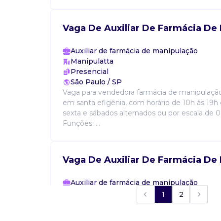
Vaga De Auxiliar De Farmácia De
Auxiliar de farmácia de manipulação
Manipulatta
Presencial
São Paulo / SP
Vaga para vendedora farmácia de manipulaçã
em santa efigênia, com horário de 10h às 19h
sexta e sábados alternados ou por escala de 0
Funções: ...
Vaga De Auxiliar De Farmácia De
Auxiliar de farmácia de manipulação
Manipulatta
1
2
Presencial
São Paulo / SP