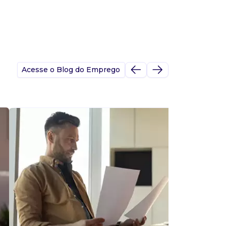
Acesse o Blog do Emprego
A
s