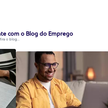
para primeiro
. Requisitos:
 organização
ente com o Blog do Emprego
ira o blog…
 Manipulação
de manipulação em
imentação e vale
dos estad...