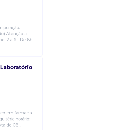
nipulação.
odo) Atenção a
ho: 2 a 6 - De 8h
 Laboratório
nico em farmacia
uitéria horário:
ta de 08...