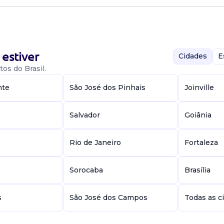
o em santa
xta e sábados
ões: vendas e
estiver
Cidades
E
os do Brasil.
 Manipulação
nte
São José dos Pinhais
Joinville
Salvador
Goiânia
 transporte. De
e
Rio de Janeiro
Fortaleza
joão pessoa. A
auxiliar nas...
Sorocaba
Brasília
 Manipulação
s
São José dos Campos
Todas as c