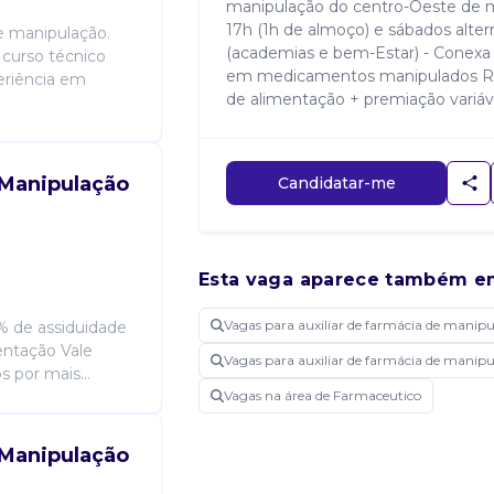
manipulação do centro-Oeste de mg
17h (1h de almoço) e sábados alter
de manipulação.
(academias e bem-Estar) - Conexa 
 curso técnico
em medicamentos manipulados Rem
eriência em
de alimentação + premiação variáv
 Manipulação
Candidatar-me
Esta vaga aparece também e
Vagas para auxiliar de farmácia de manip
5% de assiduidade
entação Vale
Vagas para auxiliar de farmácia de manip
s por mais...
Vagas na área de Farmaceutico
 Manipulação