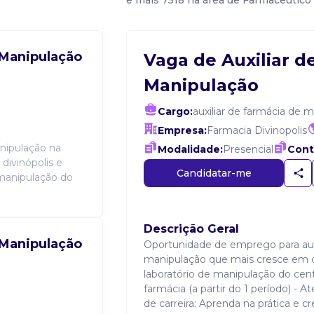
e mais 7518 na área de Farmacêutico
 Manipulação
Vaga de Auxiliar d
Manipulação
Cargo:
auxiliar de farmácia de 
Empresa:
Farmacia Divinopolis
nipulação na
Modalidade:
Presencial
Cont
divinópolis e
Candidatar-me
 manipulação do
Descrição Geral
 Manipulação
Oportunidade de emprego para aux
manipulação que mais cresce em d
laboratório de manipulação do cen
farmácia (a partir do 1 período) - 
de carreira: Aprenda na prática e c