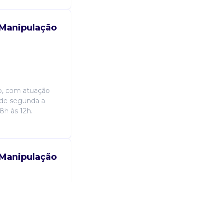
 Manipulação
o, com atuação
 de segunda a
8h às 12h.
 Manipulação