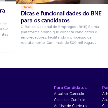
 Manipulação
Dicas
ra
Dicas e funcionalidades do BNE
para os candidatos
s de
O Banco Nacional de Empregos (BNE) é uma
ize-o
plataforma online que conecta candidatos e
 manipulação,
antes
empregadores, facilitando o processo de
ale transporte.
recrutamento. Com mais de 500 mil vagas...
r as comandas
 Manipulação
Para Candidatos
Pa
Atualizar Currículo
Adm
pulação em joão
Cadastrar Currículo
Anu
vale alimentação
Análise de Currículo
Cad
Bairro dos es...