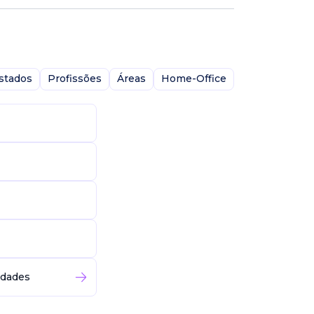
stados
Profissões
Áreas
Home-Office
idades