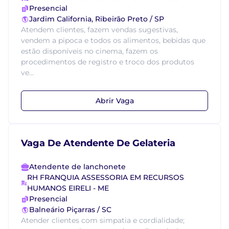
Presencial
Jardim California, Ribeirão Preto / SP
Atendem clientes, fazem vendas sugestivas,
vendem a pipoca e todos os alimentos, bebidas que
estão disponíveis no cinema, fazem os
procedimentos de registro e troco dos produtos
ve...
Abrir Vaga
Vaga De Atendente De Gelateria
Atendente de lanchonete
RH FRANQUIA ASSESSORIA EM RECURSOS
HUMANOS EIRELI - ME
Presencial
Balneário Piçarras / SC
Atender clientes com simpatia e cordialidade;