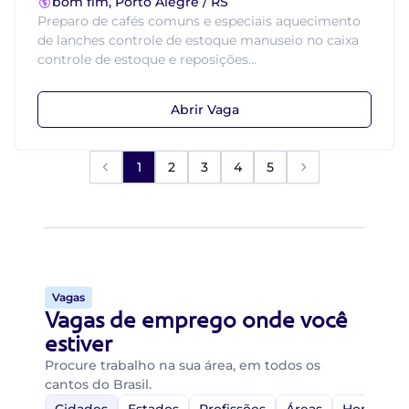
bom fim, Porto Alegre / RS
Preparo de cafés comuns e especiais aquecimento
de lanches controle de estoque manuseio no caixa
controle de estoque e reposições...
Abrir Vaga
1
2
3
4
5
Vagas
Vagas de emprego onde você
estiver
Procure trabalho na sua área, em todos os
cantos do Brasil.
Cidades
Estados
Profissões
Áreas
Home-Off