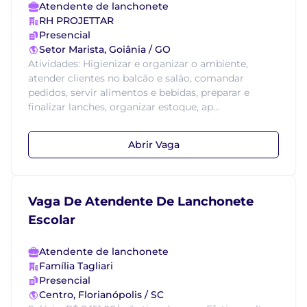
Atendente de lanchonete
RH PROJETTAR
Presencial
Setor Marista, Goiânia / GO
Atividades: Higienizar e organizar o ambiente,
atender clientes no balcão e salão, comandar
pedidos, servir alimentos e bebidas, preparar e
finalizar lanches, organizar estoque, ap...
Abrir Vaga
Vaga De Atendente De Lanchonete
Escolar
Atendente de lanchonete
Família Tagliari
Presencial
Centro, Florianópolis / SC