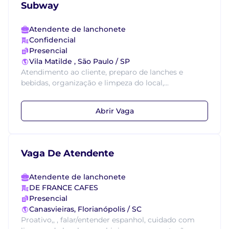
Subway
Atendente de lanchonete
Confidencial
Presencial
Vila Matilde , São Paulo / SP
Atendimento ao cliente, preparo de lanches e
bebidas, organização e limpeza do local,...
Abrir Vaga
Vaga De Atendente
Atendente de lanchonete
DE FRANCE CAFES
Presencial
Canasvieiras, Florianópolis / SC
Proativo,, , falar/entender espanhol, cuidado com