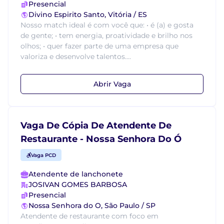
Presencial
Divino Espirito Santo, Vitória / ES
Nosso match ideal é com você que: • é (a) e gosta
de gente; • tem energia, proatividade e brilho nos
olhos; • quer fazer parte de uma empresa que
valoriza e desenvolve talentos....
Abrir Vaga
Vaga De Cópia De Atendente De
Restaurante - Nossa Senhora Do Ó
Vaga PCD
Atendente de lanchonete
JOSIVAN GOMES BARBOSA
Presencial
Nossa Senhora do O, São Paulo / SP
Atendente de restaurante com foco em