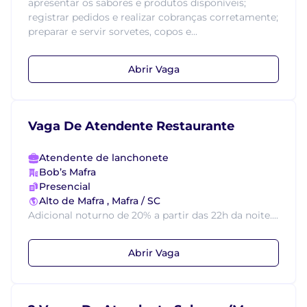
apresentar os sabores e produtos disponíveis;
registrar pedidos e realizar cobranças corretamente;
preparar e servir sorvetes, copos e...
Abrir Vaga
Vaga De Atendente Restaurante
Atendente de lanchonete
Bob’s Mafra
Presencial
Alto de Mafra , Mafra / SC
Adicional noturno de 20% a partir das 22h da noite....
Abrir Vaga