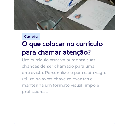
um
ca
o 
de 
Carreira
O que colocar no currículo
para chamar atenção?
Um currículo atrativo aumenta suas
chances de ser chamado para uma
entrevista. Personalize-o para cada vaga,
utilize palavras-chave relevantes e
mantenha um formato visual limpo e
profissional...