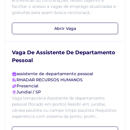
entrevistas ou contratações. Nosso objetivo é
facilitar o acesso a vagas de emprego atualizadas e
gratuitas para quem busca recolocaçã...
Abrir Vaga
Vaga De Assistente De Departamento
Pessoal
assistente de departamento pessoal
RHADAR RECURSOS HUMANOS
Presencial
Jundiaí / SP
Vaga temporária Assistente de departamento
pessoal (focado em ponto) Residir em: jundiaí,
várzea paulista ou campo limpo paulista Requisitos
experiência com sistema de ponto: proth...