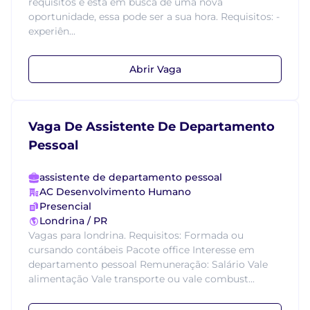
requisitos e está em busca de uma nova
oportunidade, essa pode ser a sua hora. Requisitos: -
experiên...
Abrir Vaga
Vaga De Assistente De Departamento
Pessoal
assistente de departamento pessoal
AC Desenvolvimento Humano
Presencial
Londrina / PR
Vagas para londrina. Requisitos: Formada ou
cursando contábeis Pacote office Interesse em
departamento pessoal Remuneração: Salário Vale
alimentação Vale transporte ou vale combust...