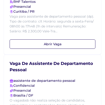
RHF Talentos
Presencial
Curitiba / PR
Vaga para assistente de departamento pessoal (dp).
Tipo de contrato: clt Horário: segunda a sexta-Feira/
08h00 às 17h48 (1h de intervalo) Remuneração:
Salário: R$ 2.300,00 Vale-Tra...
Abrir Vaga
Vaga De Assistente De Departamento
Pessoal
assistente de departamento pessoal
Confidencial
Presencial
Brasília / DF
O vagasbsb não realiza seleção de candidatos,