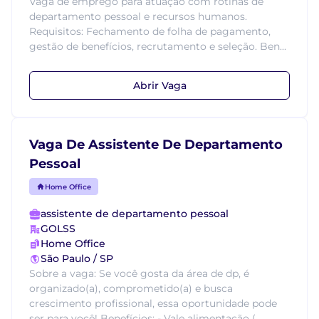
Vaga de emprego para atuação com rotinas de
departamento pessoal e recursos humanos.
Requisitos: Fechamento de folha de pagamento,
gestão de benefícios, recrutamento e seleção. Ben...
Abrir Vaga
Vaga De Assistente De Departamento
Pessoal
Home Office
assistente de departamento pessoal
GOLSS
Home Office
São Paulo / SP
Sobre a vaga: Se você gosta da área de dp, é
organizado(a), comprometido(a) e busca
crescimento profissional, essa oportunidade pode
ser para você! Benefícios: - Vale alimentação (...