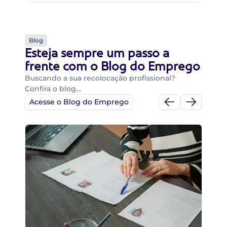
Blog
Esteja sempre um passo a
frente com o Blog do Emprego
Buscando a sua recolocação profissional?
Confira o blog…
Acesse o Blog do Emprego
Di
Di
B
O 
um
ca
o 
de 