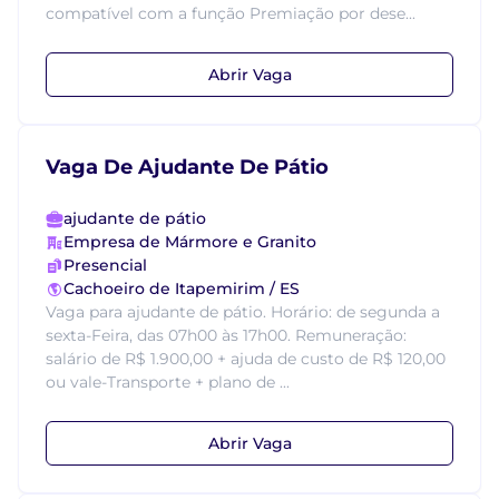
compatível com a função Premiação por dese...
Abrir Vaga
Vaga De Ajudante De Pátio
ajudante de pátio
Empresa de Mármore e Granito
Presencial
Cachoeiro de Itapemirim / ES
Vaga para ajudante de pátio. Horário: de segunda a
sexta-Feira, das 07h00 às 17h00. Remuneração:
salário de R$ 1.900,00 + ajuda de custo de R$ 120,00
ou vale-Transporte + plano de ...
Abrir Vaga