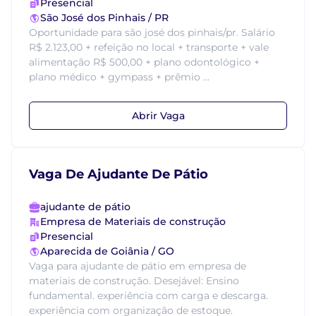
Presencial
São José dos Pinhais / PR
Oportunidade para são josé dos pinhais/pr. Salário
R$ 2.123,00 + refeição no local + transporte + vale
alimentação R$ 500,00 + plano odontológico +
plano médico + gympass + prêmio ...
Abrir Vaga
Vaga De Ajudante De Pátio
ajudante de pátio
Empresa de Materiais de construção
Presencial
Aparecida de Goiânia / GO
Vaga para ajudante de pátio em empresa de
materiais de construção. Desejável: Ensino
fundamental. experiência com carga e descarga.
experiência com organização de estoque.