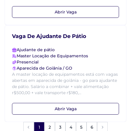
Abrir Vaga
Vaga De Ajudante De Pátio
Ajudante de pátio
Master Locação de Equipamentos
Presencial
Aparecida de Goiânia / GO
A master locação de equipamentos está com vagas
abertas em aparecida de goiânia - go para ajudante
de pátio. Salário a combinar + vale alimentação
r$500,00 + vale transporte r$180,...
Abrir Vaga
1
2
3
4
5
6