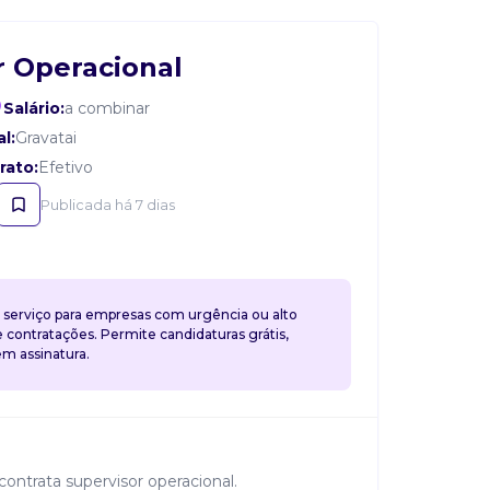
r Operacional
Salário:
a combinar
l:
Gravatai
rato:
Efetivo
Publicada há 7 dias
 serviço para empresas com urgência ou alto
contratações. Permite candidaturas grátis,
 assinatura.
contrata supervisor operacional.