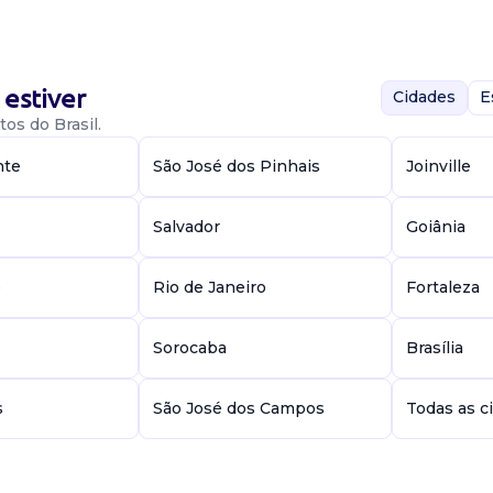
estiver
Cidades
E
os do Brasil.
nte
São José dos Pinhais
Joinville
mos com uma nova
Salvador
Goiânia
rão de produtos
 - Ensino
e
Rio de Janeiro
Fortaleza
Sorocaba
Brasília
s
São José dos Campos
Todas as c