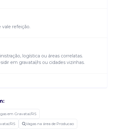
 vale refeição.
stração, logística ou áreas correlatas.
sidir em gravataí/rs ou cidades vizinhas.
s operações logísticas, incluindo
ção e atendimento às demandas operacionais.
m:
rocessos, garantindo eficiência operacional,
e custos. Apoiar atividades administrativas e
gas em Gravatai/RS
ção. Desenvolver e acompanhar o
vatai/RS
o a aplicação de procedimentos internos.
Vagas na área de Producao
 função.