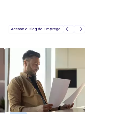
Acesse o Blog do Emprego
A
s
p