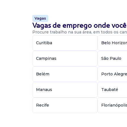
Vagas
Vaga De Analista De Qualidade
Vagas de emprego onde você 
Procure trabalho na sua área, em todos os cant
analista de qualidade
Ecofrigo
Curitiba
Belo Horizo
Presencial
Sananduva / RS
Garanta sua vaga no time da ecofrigo! Esta
Campinas
São Paulo
oportunidade para analista de qualidade - Pad
em sananduva - Rs. O que esperamos de você:
Belém
Porto Alegr
superio...
Manaus
Taubaté
Vaga De Analista De Qualidade
Recife
Florianópoli
analista de qualidade
Ecofrigo
Presencial
Sananduva / RS