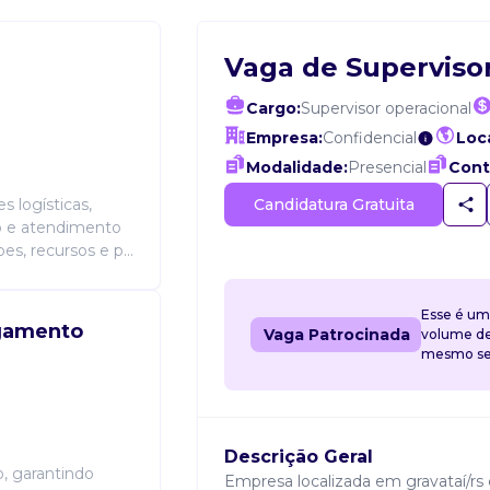
Vaga de Superviso
Cargo:
Supervisor operacional
Empresa:
Confidencial
Loca
Modalidade:
Presencial
Cont
Candidatura Gratuita
 logísticas,
ão e atendimento
s, recursos e p...
Esse é um
agamento
Vaga Patrocinada
volume de 
mesmo sem
Descrição Geral
, garantindo
Empresa localizada em gravataí/rs 