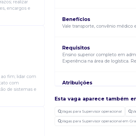
zos; realizar
ões, encargos e
Benefícios
Vale transporte, convênio médico e
Requisitos
Ensino superior completo em admini
Experiência na área de logística. Re
ao fim; lidar com
Atribuições
ntato com
ção de sistemas e
Planejar, coordenar e acompanhar a
programação de coletas, roteiriza
Esta vaga aparece também e
Supervisionar equipes, recursos e p
cumprimento de prazos e controle d
Vagas para Supervisor operacional
Va
documentais relacionadas à opera
Vagas para Supervisor operacional em Gra
desempenho da equipe, promovend
Entre outras atividades inerentes à