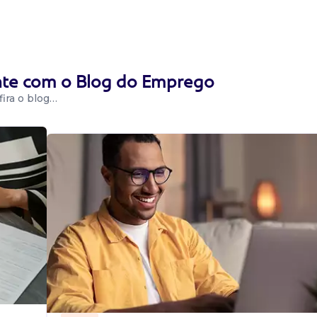
lista de
- Rs. Requisitos:
ntos ou de
ente com o Blog do Emprego
ira o blog…
contratando
gostoso.
ponibilidade de