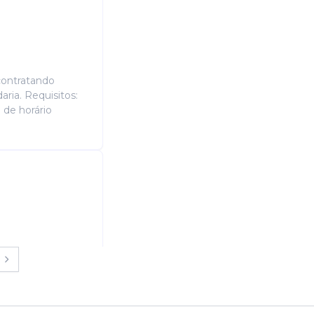
contratando
ria. Requisitos:
 de horário
contratando
sa padaria.
ponibilidade de