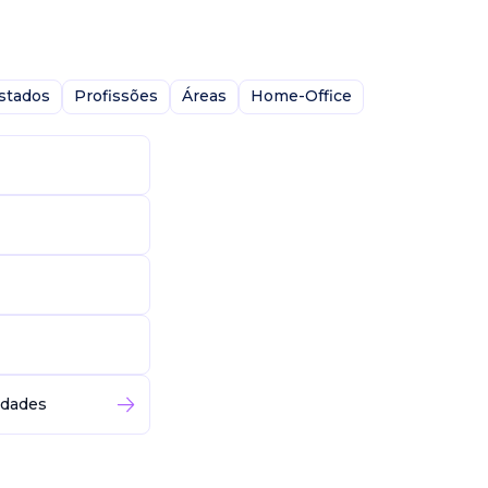
stados
Profissões
Áreas
Home-Office
idades