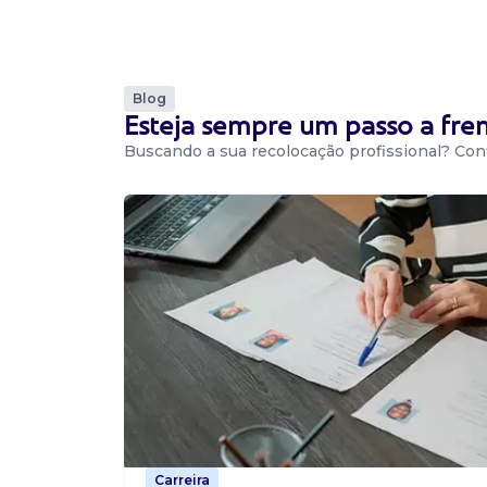
Estamos com uma nova oportunidade para ana
qualidade - Padrão de produtos em sananduva 
- Ensino superior completo em eng. De alime
produção, med...
Blog
Esteja sempre um passo a fr
Buscando a sua recolocação profissional? Conf
Vaga De Atendente
atendente
Padaria Recanto Gostoso
Presencial
Água Santa / RS
Venha fazer parte da nossa equipe! Estamos 
atendente (02 vagas) para a padaria recanto 
Requisitos: Ensino fundamental completo Dis
horário Dispo...
Vaga De Auxiliar De Cozinha
Carreira