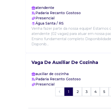
atendente
Padaria Recanto Gostoso
Presencial
Água Santa / RS
Venha fazer parte da nossa equipe! Estamos 
atendente (02 vagas) para atuar em nossa pada
Ensino fundamental completo Disponibilidade
Disponib...
Vaga De Auxiliar De Cozinha
auxiliar de cozinha
Padaria Recanto Gostoso
Presencial
Água Santa / RS
1
2
3
4
5
Venha fazer parte da nossa equipe! Estamos 
auxiliar de cozinha (01 vaga) para atuar em nos
Requisitos: Ensino fundamental completo Dis
horário...