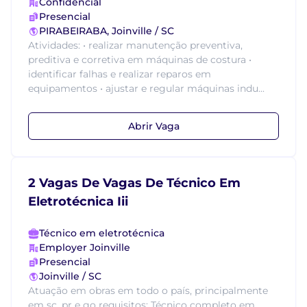
Confidencial
Presencial
PIRABEIRABA, Joinville / SC
Atividades: • realizar manutenção preventiva,
preditiva e corretiva em máquinas de costura •
identificar falhas e realizar reparos em
equipamentos • ajustar e regular máquinas indu...
Abrir Vaga
2 Vagas De Vagas De Técnico Em
Eletrotécnica Iii
Técnico em eletrotécnica
Employer Joinville
Presencial
Joinville / SC
Atuação em obras em todo o país, principalmente
em sc, pr e go requisitos: Técnico completo em