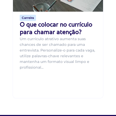
de 
Carreira
O que colocar no currículo
para chamar atenção?
Um currículo atrativo aumenta suas
chances de ser chamado para uma
entrevista. Personalize-o para cada vaga,
utilize palavras-chave relevantes e
mantenha um formato visual limpo e
profissional...