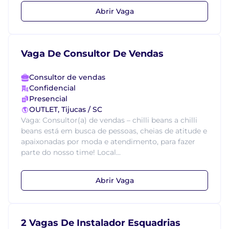
Abrir Vaga
Vaga De Consultor De Vendas
Consultor de vendas
Confidencial
Presencial
OUTLET, Tijucas / SC
Vaga: Consultor(a) de vendas – chilli beans a chilli
beans está em busca de pessoas, cheias de atitude e
apaixonadas por moda e atendimento, para fazer
parte do nosso time! Local...
Abrir Vaga
2 Vagas De Instalador Esquadrias