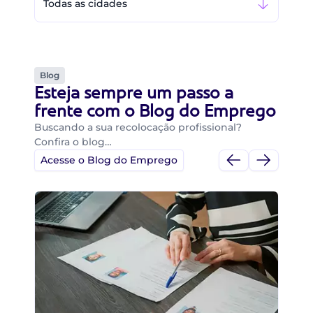
Todas as cidades
Blog
Esteja sempre um passo a
frente com o Blog do Emprego
Buscando a sua recolocação profissional?
Confira o blog…
Acesse o Blog do Emprego
Di
Di
B
O 
um
ca
o 