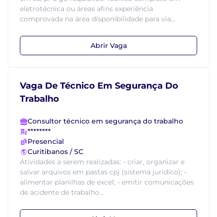
eletrotécnica ou áreas afins experiência
comprovada na área disponibilidade para via...
Abrir Vaga
Vaga De Técnico Em Segurança Do
Trabalho
Consultor técnico em segurança do trabalho
********
Presencial
Curitibanos / SC
Atividades a serem realizadas: - criar, organizar e
salvar arquivos em pastas cpj (sistema jurídico); -
alimentar planilhas de excel; - emitir comunicações
de acidente de trabalho...