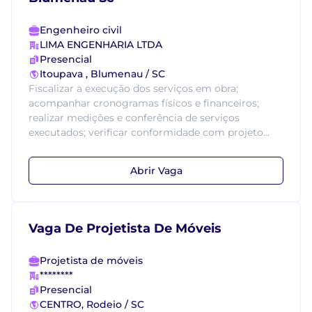
Engenheiro civil
LIMA ENGENHARIA LTDA
Presencial
Itoupava , Blumenau / SC
Fiscalizar a execução dos serviços em obra;
acompanhar cronogramas físicos e financeiros;
realizar medições e conferência de serviços
executados; verificar conformidade com projeto...
Abrir Vaga
Vaga De Projetista De Móveis
Projetista de móveis
********
Presencial
CENTRO, Rodeio / SC