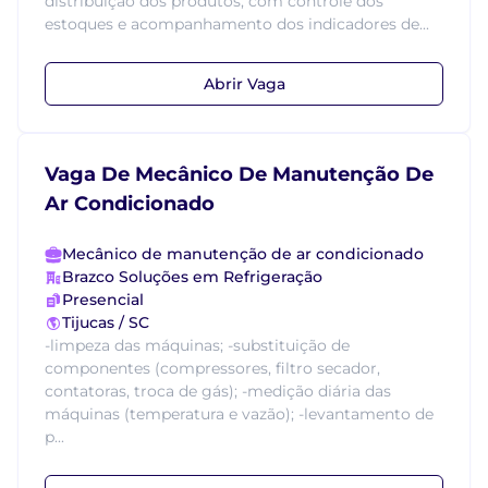
distribuição dos produtos, com controle dos
estoques e acompanhamento dos indicadores de...
Abrir Vaga
Vaga De Mecânico De Manutenção De
Ar Condicionado
Mecânico de manutenção de ar condicionado
Brazco Soluções em Refrigeração
Presencial
Tijucas / SC
-limpeza das máquinas; -substituição de
componentes (compressores, filtro secador,
contatoras, troca de gás); -medição diária das
máquinas (temperatura e vazão); -levantamento de
p...