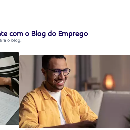
 sábado das 09h
uetas nas
ente com o Blog do Emprego
ira o blog…
a a vaga de
ponível para
ealizar separação,