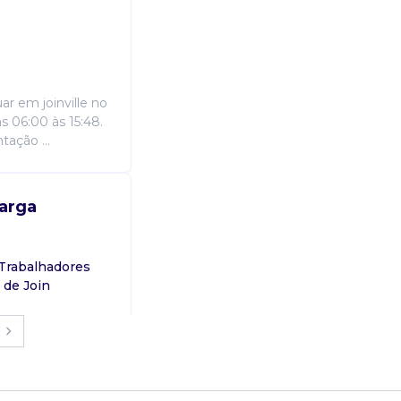
ar em joinville no
s 06:00 às 15:48.
tação ...
carga
Trabalhadores
 de Join
entação de
radores do bairro
o fornecida na