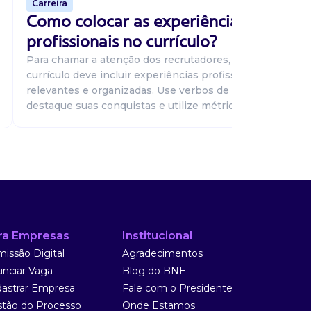
Carreira
p
Como colocar as experiências
s
profissionais no currículo?
Para chamar a atenção dos recrutadores, seu
currículo deve incluir experiências profissionais
relevantes e organizadas. Use verbos de ação,
destaque suas conquistas e utilize métricas...
ra Empresas
Institucional
issão Digital
Agradecimentos
nciar Vaga
Blog do BNE
astrar Empresa
Fale com o Presidente
tão do Processo
Onde Estamos