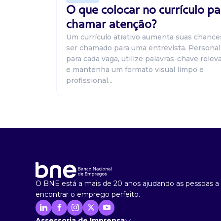
vendedor
O que colocar no currículo pa
Atacadão das Telhas
Presencial
chamar atenção?
Joinville / SC
Um currículo atrativo aumenta suas chance
Temos vagas! Venha fazer parte do nosso time
ser chamado para uma entrevista. Personal
experiência em vendas, preferencialmente em
para cada vaga, utilize palavras-chave relev
construção Benefícios: Salário fixo + comissão 
e mantenha um formato visual limpo e
profissional...
Vaga De Ajudante De Cozinha
ajudante de cozinha
Confidencial
Presencial
Joinville / SC
Vaga de emprego para ajudante de cozinha no
silva. Horário: 09:00hs as 17:20hs (segunda à sá
O BNE está a mais de 20 anos ajudando as pessoas a
r$1.830,83. Benefícios: - Assiduidade r$400,00 - 
encontrar o emprego perfeito.
Vaga De Motorista
Assessoria de Imprensa