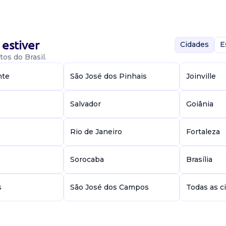
estiver
Cidades
E
os do Brasil.
nte
São José dos Pinhais
Joinville
vel para pcd e/ou
Salvador
Goiânia
a: das 8h00 às
00 às 12h00 R...
e
Rio de Janeiro
Fortaleza
Sorocaba
Brasília
s
São José dos Campos
Todas as c
ara atuar em