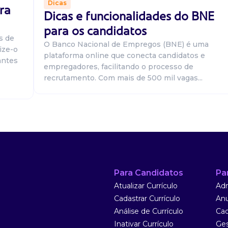
Dicas
ra
Dicas e funcionalidades do BNE
para os candidatos
s de
! Requisitos:
O Banco Nacional de Empregos (BNE) é uma
ize-o
 material de
plataforma online que conecta candidatos e
antes
Day off Cartão ...
empregadores, facilitando o processo de
recrutamento. Com mais de 500 mil vagas...
 bairro costa e
Para Candidatos
Pa
bado). Salário:
Atualizar Currículo
Adm
Vale ali...
Cadastrar Currículo
Anu
Análise de Currículo
Cad
Inativar Currículo
Ges