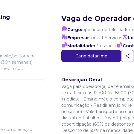
ting
Vaga de Operador 
Cargo:
operador de telemarketi
Empresa:
Conect Servicos
Lo
Modalidade:
Presencial
Cont
Candidatar-me
ville/sc. Jornada:
 (30h semanais)
 médio co...
Descrição Geral
Vaga para operador(a) de telemarke
sexta-Feira das 12h00 às 18h00 (30
imediata - Ensino médio completo
comunicação - Residir em joinville
no salário) - Vale transporte ou co
dia útil de trabalho - Day off (folg
coparticipação (60% de desconto n
ão e comunicação
Desconto de 50% na mensalidade de 