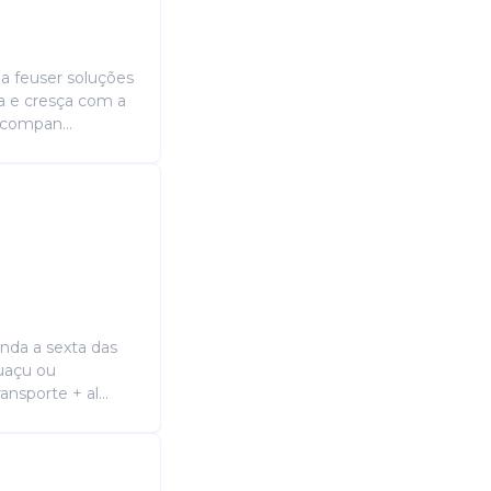
na feuser soluções
ça e cresça com a
acompan...
unda a sexta das
guaçu ou
ansporte + al...