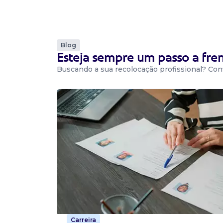
turno de segunda a sexta das 13h30 às 22h e
às 13h. Responsabilidades: - Abastecer as etiq
máquinas -...
Blog
Esteja sempre um passo a fr
Vaga De Estoquista
Buscando a sua recolocação profissional? Conf
estoquista
MKraft
Presencial
Joinville / SC
A mkraft está em busca de novos talentos par
estoquista em joinville - Sc. Vaga também dis
pessoas com deficiência. Responsabilidades: r
co...
Vaga De Vendedor
Carreira