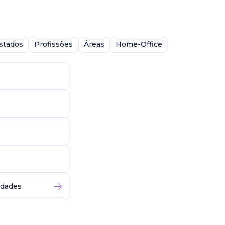
stados
Profissões
Áreas
Home-Office
idades