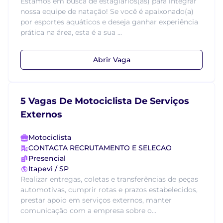
Estamos em busca de estagiários(as) para integrar
nossa equipe de natação! Se você é apaixonado(a)
por esportes aquáticos e deseja ganhar experiência
prática na área, esta é a sua ...
Abrir Vaga
5 Vagas De Motociclista De Serviços
Externos
Motociclista
CONTACTA RECRUTAMENTO E SELECAO
Presencial
Itapevi / SP
Realizar entregas, coletas e transferências de peças
automotivas, cumprir rotas e prazos estabelecidos,
prestar apoio em serviços externos, manter
comunicação com a empresa sobre o...