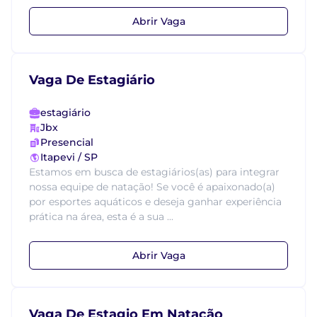
Abrir Vaga
Vaga De Estagiário
estagiário
Jbx
Presencial
Itapevi / SP
Estamos em busca de estagiários(as) para integrar
nossa equipe de natação! Se você é apaixonado(a)
por esportes aquáticos e deseja ganhar experiência
prática na área, esta é a sua ...
Abrir Vaga
Vaga De Estagio Em Natação