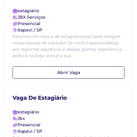
estagiário
JBX Serviços
Presencial
Itapevi / SP
Estamos em busca de estagiários(as) para integrar
nossa equipe de natação! Se você é apaixonado(a)
por esportes aquáticos e deseja ganhar experiência
prática na área, esta é a sua ...
Abrir Vaga
Vaga De Estagiário
estagiário
Jbx
Presencial
Itapevi / SP