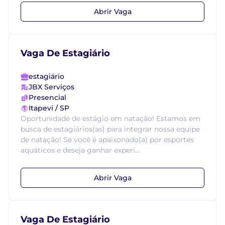
Abrir Vaga
Vaga De Estagiário
estagiário
JBX Serviços
Presencial
Itapevi / SP
Oportunidade de estágio em natação! Estamos em
busca de estagiários(as) para integrar nossa equipe
de natação! Se você é apaixonado(a) por esportes
aquáticos e deseja ganhar experi...
Abrir Vaga
Vaga De Estagiário