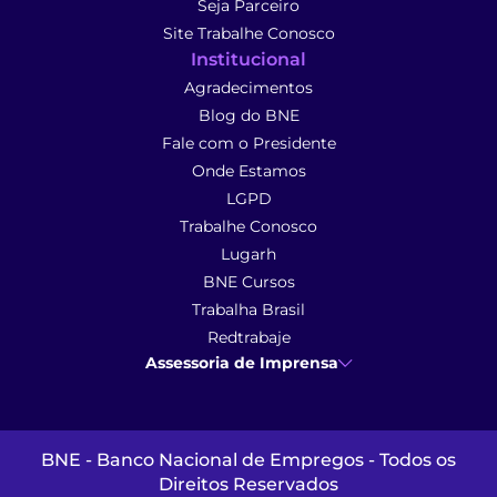
Seja Parceiro
Site Trabalhe Conosco
Institucional
Agradecimentos
Blog do BNE
Fale com o Presidente
Onde Estamos
LGPD
Trabalhe Conosco
Lugarh
BNE Cursos
Trabalha Brasil
Redtrabaje
Assessoria de Imprensa
Ana Cunha
- Assessoria de Imprensa
imprensa@anacunhacomunicacao.com.br
(41) 9 9102-1413
BNE - Banco Nacional de Empregos - Todos os
Direitos Reservados