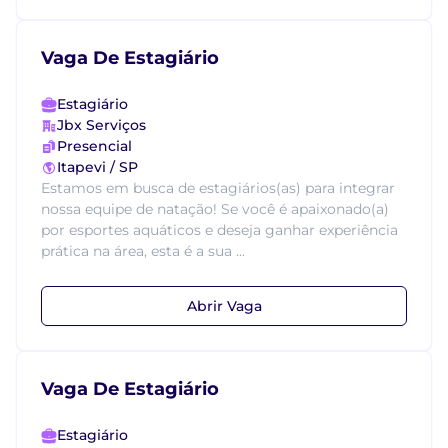
Vaga De Estagiário
Estagiário
Jbx Serviços
Presencial
Itapevi / SP
Estamos em busca de estagiários(as) para integrar
nossa equipe de natação! Se você é apaixonado(a)
por esportes aquáticos e deseja ganhar experiência
prática na área, esta é a sua ...
Abrir Vaga
Vaga De Estagiário
Estagiário