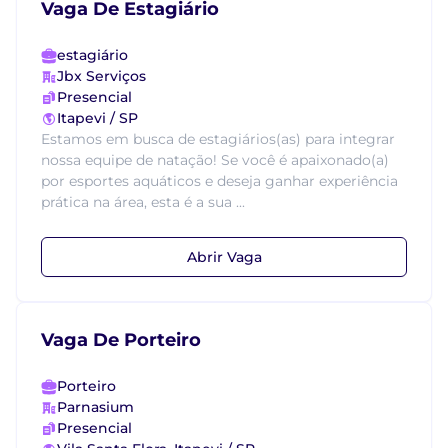
Vaga De Estagiário
estagiário
Jbx Serviços
Presencial
Itapevi / SP
Estamos em busca de estagiários(as) para integrar
nossa equipe de natação! Se você é apaixonado(a)
por esportes aquáticos e deseja ganhar experiência
prática na área, esta é a sua ...
Abrir Vaga
Vaga De Porteiro
Porteiro
Parnasium
Presencial