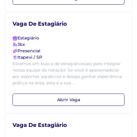
Vaga De Estagiário
Estagiário
Jbx
Presencial
Itapevi / SP
Estamos em busca de estagiários(as) para integrar
nossa equipe de natação! Se você é apaixonado(a)
por esportes aquáticos e deseja ganhar experiência
prática na área, esta é a sua ...
Abrir Vaga
Vaga De Estagiário