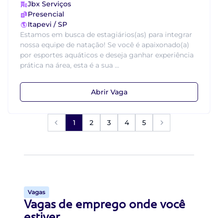
Jbx Serviços
Presencial
Itapevi / SP
Estamos em busca de estagiários(as) para integrar
nossa equipe de natação! Se você é apaixonado(a)
por esportes aquáticos e deseja ganhar experiência
prática na área, esta é a sua ...
Abrir Vaga
1
2
3
4
5
Vagas
Vagas de emprego onde você
estiver