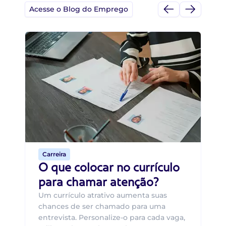
Acesse o Blog do Emprego
Di
Di
B
O 
um
ca
o 
de 
Carreira
O que colocar no currículo
para chamar atenção?
Um currículo atrativo aumenta suas
chances de ser chamado para uma
entrevista. Personalize-o para cada vaga,