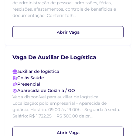
de administração de pessoal: admissões, férias,
rescisões, afastamentos, controle de benefícios e
documentação. Conferir folh...
Abrir Vaga
Vaga De Auxiliar De Logística
auxiliar de logística
Goiás Saúde
Presencial
Aparecida de Goiânia / GO
Vaga disponível para auxiliar de logística.
Localização: polo empresarial - Aparecida de
goiânia. Horário: 09:00 às 19:00h - Segunda à sexta.
Salário: R$ 1.722,25 + R$ 300,00 de pr...
Abrir Vaga