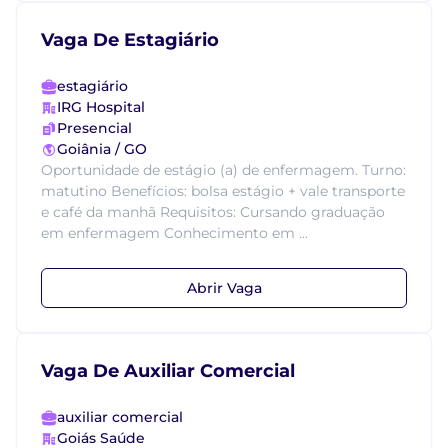
Vaga De Estagiário
estagiário
IRG Hospital
Presencial
Goiânia / GO
Oportunidade de estágio (a) de enfermagem. Turno:
matutino Benefícios: bolsa estágio + vale transporte
e café da manhã Requisitos: Cursando graduação
em enfermagem Conhecimento em ...
Abrir Vaga
Vaga De Auxiliar Comercial
auxiliar comercial
Goiás Saúde