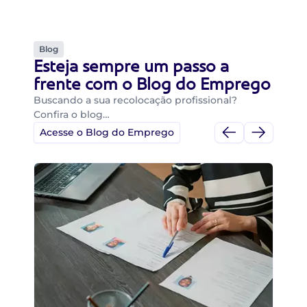
Blog
Esteja sempre um passo a
frente com o Blog do Emprego
Buscando a sua recolocação profissional?
Confira o blog…
Acesse o Blog do Emprego
Di
Di
B
O 
um
ca
o 
de 