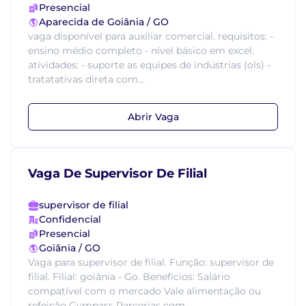
Presencial
Aparecida de Goiânia / GO
vaga disponível para auxiliar comercial. requisitos: -
ensino médio completo - nível básico em excel.
atividades: - suporte as equipes de indústrias (ols) -
tratatativas direta com...
Abrir Vaga
Vaga De Supervisor De Filial
supervisor de filial
Confidencial
Presencial
Goiânia / GO
Vaga para supervisor de filial. Função: supervisor de
filial. Filial: goiânia - Go. Benefícios: Salário
compatível com o mercado Vale alimentação ou
refeição Gympass Parcerias com ...