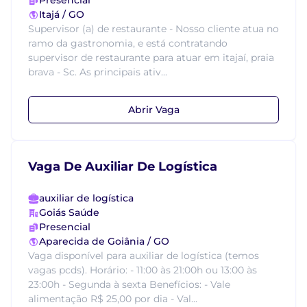
Presencial
Itajá / GO
Supervisor (a) de restaurante - Nosso cliente atua no
ramo da gastronomia, e está contratando
supervisor de restaurante para atuar em itajaí, praia
brava - Sc. As principais ativ...
Abrir Vaga
Vaga De Auxiliar De Logística
auxiliar de logística
Goiás Saúde
Presencial
Aparecida de Goiânia / GO
Vaga disponível para auxiliar de logística (temos
vagas pcds). Horário: - 11:00 às 21:00h ou 13:00 às
23:00h - Segunda à sexta Benefícios: - Vale
alimentação R$ 25,00 por dia - Val...