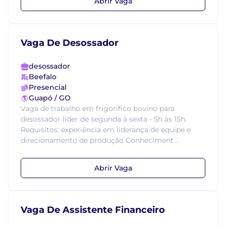
Abrir Vaga
Vaga De Desossador
desossador
Beefalo
Presencial
Guapó / GO
Vaga de trabalho em frigorífico bovino para
desossador líder de segunda à sexta - 5h às 15h.
Requisitos: experiência em liderança de equipe e
direcionamento de produção Conheciment...
Abrir Vaga
Vaga De Assistente Financeiro