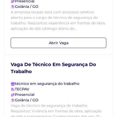
Presencial
Goiânia / GO
A empresa tecpav está com processo seletivo
aberto para o cargo de técnico de segurança do
trabalho. Requisitos: experiência em frentes de obra,
aplicação de dds (diálogo diário de...
Abrir Vaga
Vaga De Técnico Em Segurança Do
Trabalho
técnico em segurança do trabalho
TECPAV
Presencial
Goiânia / GO
Vaga de técnico de segurança do trabalho.
Requisitos: Vivência em frentes de obra, aplicação
de dds e treinamentos Conhecimento das nrs: 01 -