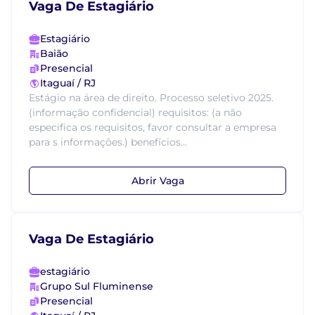
Vaga De Estagiário
Estagiário
Baião
Presencial
Itaguaí / RJ
Estágio na área de direito. Processo seletivo 2025.
(informação confidencial) requisitos: (a não
especifica os requisitos, favor consultar a empresa
para s informações.) benefícios...
Abrir Vaga
Vaga De Estagiário
estagiário
Grupo Sul Fluminense
Presencial