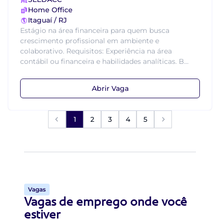
Home Office
Itaguaí / RJ
Estágio na área financeira para quem busca
crescimento profissional em ambiente e
colaborativo. Requisitos: Experiência na área
contábil ou financeira e habilidades analíticas. B...
Abrir Vaga
1
2
3
4
5
Vagas
Vagas de emprego onde você
estiver