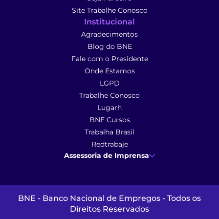
Site Trabalhe Conosco
Institucional
Agradecimentos
Blog do BNE
Fale com o Presidente
Onde Estamos
LGPD
Trabalhe Conosco
Lugarh
BNE Cursos
Trabalha Brasil
Redtrabaje
Assessoria de Imprensa
Ana Cunha
- Assessoria de Imprensa
imprensa@anacunhacomunicacao.com.br
(41) 9 9102-1413
BNE - Banco Nacional de Empregos - Todos os
Direitos Reservados