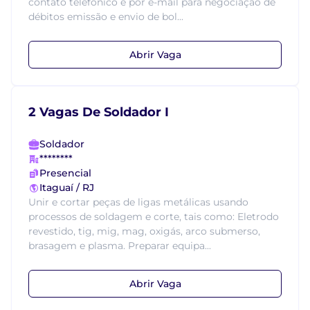
contato telefônico e por e-mail para negociação de
débitos emissão e envio de bol...
Abrir Vaga
2 Vagas De Soldador I
Soldador
********
Presencial
Itaguaí / RJ
Unir e cortar peças de ligas metálicas usando
processos de soldagem e corte, tais como: Eletrodo
revestido, tig, mig, mag, oxigás, arco submerso,
brasagem e plasma. Preparar equipa...
Abrir Vaga