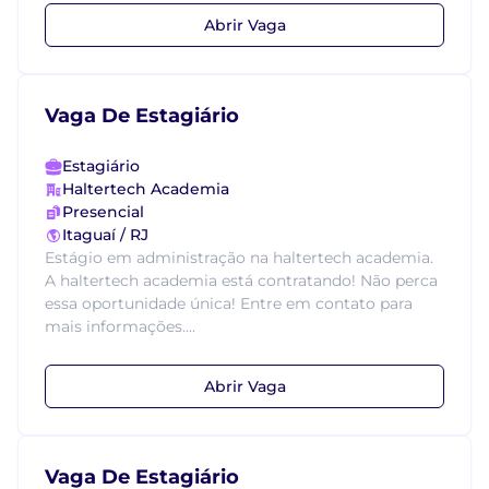
Abrir Vaga
Vaga De Estagiário
Estagiário
Haltertech Academia
Presencial
Itaguaí / RJ
Estágio em administração na haltertech academia.
A haltertech academia está contratando! Não perca
essa oportunidade única! Entre em contato para
mais informações....
Abrir Vaga
Vaga De Estagiário