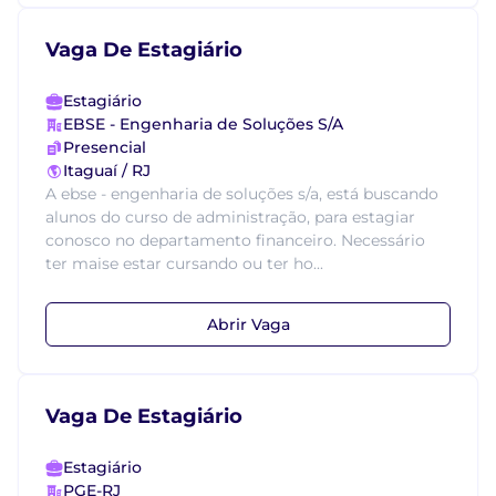
Vaga De Estagiário
Estagiário
EBSE - Engenharia de Soluções S/A
Presencial
Itaguaí / RJ
A ebse - engenharia de soluções s/a, está buscando
alunos do curso de administração, para estagiar
conosco no departamento financeiro. Necessário
ter maise estar cursando ou ter ho...
Abrir Vaga
Vaga De Estagiário
Estagiário
PGE-RJ