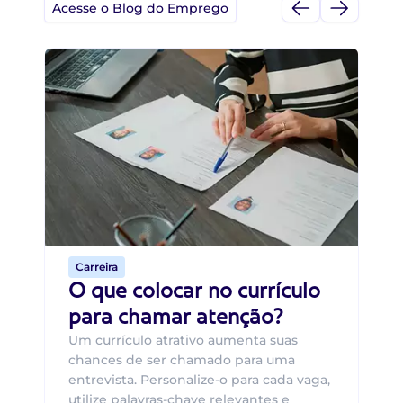
Acesse o Blog do Emprego
Di
Di
B
O 
um
ca
o 
de 
Carreira
O que colocar no currículo
para chamar atenção?
Um currículo atrativo aumenta suas
chances de ser chamado para uma
entrevista. Personalize-o para cada vaga,
utilize palavras-chave relevantes e