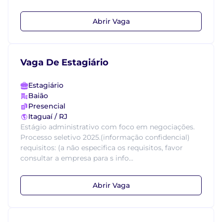
Abrir Vaga
Vaga De Estagiário
Estagiário
Baião
Presencial
Itaguaí / RJ
Estágio administrativo com foco em negociações.
Processo seletivo 2025.(informação confidencial)
requisitos: (a não especifica os requisitos, favor
consultar a empresa para s info...
Abrir Vaga