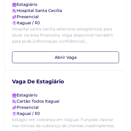
Estagiário
Hospital Santa Cecília
Presencial
Itaguaí / RJ
Hospital santa cecília seleciona estagiário(a) para
atuar na área financeira. Vaga disponível também
para pcds.(informação confidencial)...
Abrir Vaga
Vaga De Estagiário
Estagiário
Cartão Todos Itaguaí
Presencial
Itaguaí / RJ
Estágio em cobrança em itaguaí. Funções: Apoiar
nas rotinas de cobrança de clientes inadimplentes