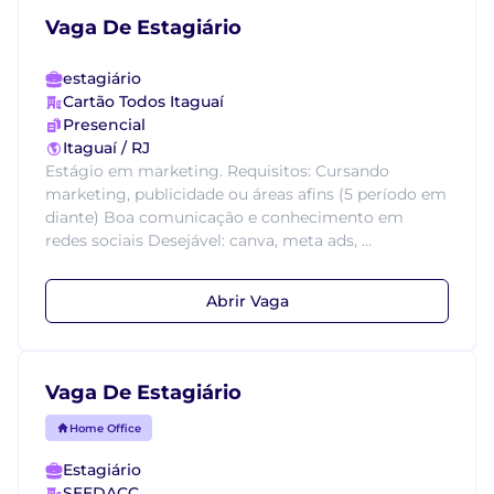
Vaga De Estagiário
estagiário
Cartão Todos Itaguaí
Presencial
Itaguaí / RJ
Estágio em marketing. Requisitos: Cursando
marketing, publicidade ou áreas afins (5 período em
diante) Boa comunicação e conhecimento em
redes sociais Desejável: canva, meta ads, ...
Abrir Vaga
Vaga De Estagiário
Home Office
Estagiário
SEEDACC