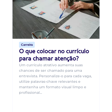
B
O 
um
ca
o 
de 
Carreira
O que colocar no currículo
para chamar atenção?
Um currículo atrativo aumenta suas
chances de ser chamado para uma
entrevista. Personalize-o para cada vaga,
utilize palavras-chave relevantes e
mantenha um formato visual limpo e
profissional...