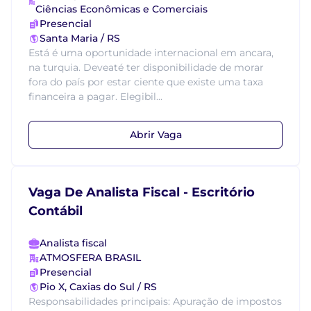
Ciências Econômicas e Comerciais
Presencial
Santa Maria / RS
Está é uma oportunidade internacional em ancara,
na turquia. Deveaté ter disponibilidade de morar
fora do país por estar ciente que existe uma taxa
financeira a pagar. Elegibil...
Abrir Vaga
Vaga De Analista Fiscal - Escritório
Contábil
Analista fiscal
ATMOSFERA BRASIL
Presencial
Pio X, Caxias do Sul / RS
Responsabilidades principais: Apuração de impostos