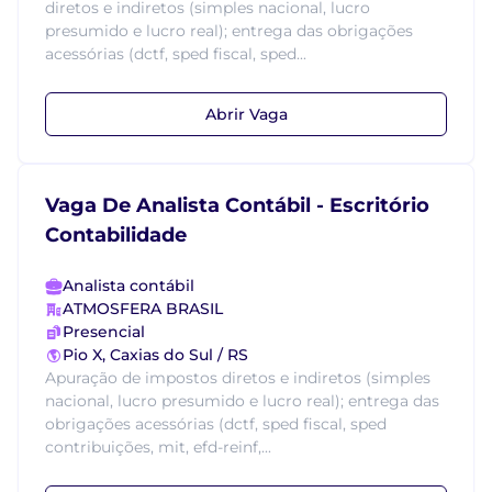
diretos e indiretos (simples nacional, lucro
presumido e lucro real); entrega das obrigações
acessórias (dctf, sped fiscal, sped...
Abrir Vaga
Vaga De Analista Contábil - Escritório
Contabilidade
Analista contábil
ATMOSFERA BRASIL
Presencial
Pio X, Caxias do Sul / RS
Apuração de impostos diretos e indiretos (simples
nacional, lucro presumido e lucro real); entrega das
obrigações acessórias (dctf, sped fiscal, sped
contribuições, mit, efd-reinf,...