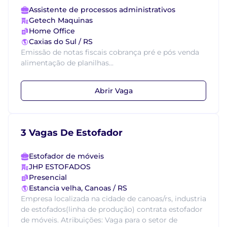
Assistente de processos administrativos
Getech Maquinas
Home Office
Caxias do Sul / RS
Emissão de notas fiscais cobrança pré e pós venda
alimentação de planilhas...
Abrir Vaga
3 Vagas De Estofador
Estofador de móveis
JHP ESTOFADOS
Presencial
Estancia velha, Canoas / RS
Empresa localizada na cidade de canoas/rs, industria
de estofados(linha de produção) contrata estofador
de móveis. Atribuições: Vaga para o setor de