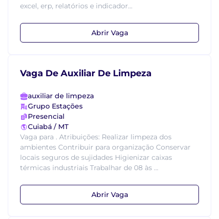
excel, erp, relatórios e indicador...
Abrir Vaga
Vaga De Auxiliar De Limpeza
auxiliar de limpeza
Grupo Estações
Presencial
Cuiabá / MT
Vaga para . Atribuições: Realizar limpeza dos
ambientes Contribuir para organização Conservar
locais seguros de sujidades Higienizar caixas
térmicas industriais Trabalhar de 08 às ...
Abrir Vaga