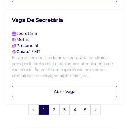
Vaga De Secretária
secretária
Metris
Presencial
Cuiabá / MT
Estamos em busca de uma secretária de clínica
com perfil comercial e paixão por atendimento de
excelência. Se você tem experiência em vendas
consultivas de serviços high ticket, sa...
Abrir Vaga
1
2
3
4
5