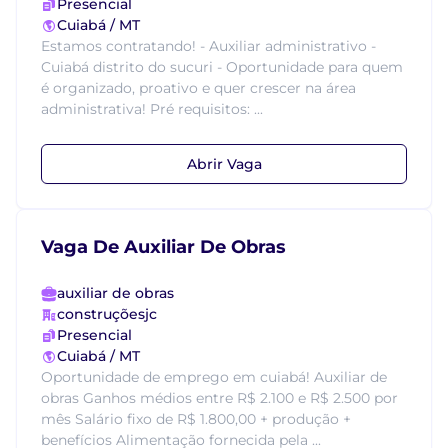
Presencial
Cuiabá / MT
Estamos contratando! - Auxiliar administrativo -
Cuiabá distrito do sucuri - Oportunidade para quem
é organizado, proativo e quer crescer na área
administrativa! Pré requisitos: ...
Abrir Vaga
Vaga De Auxiliar De Obras
auxiliar de obras
construçõesjc
Presencial
Cuiabá / MT
Oportunidade de emprego em cuiabá! Auxiliar de
obras Ganhos médios entre R$ 2.100 e R$ 2.500 por
mês Salário fixo de R$ 1.800,00 + produção +
benefícios Alimentação fornecida pela ...