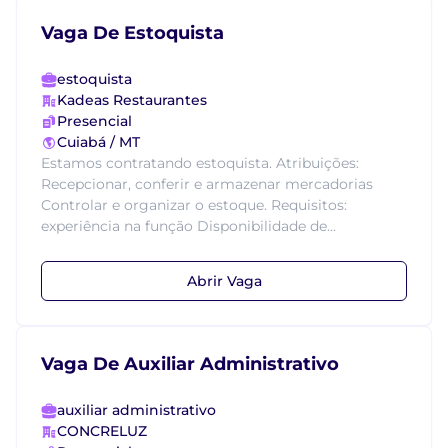
Vaga De Estoquista
estoquista
Kadeas Restaurantes
Presencial
Cuiabá / MT
Estamos contratando estoquista. Atribuições:
Recepcionar, conferir e armazenar mercadorias
Controlar e organizar o estoque. Requisitos:
experiência na função Disponibilidade de...
Abrir Vaga
Vaga De Auxiliar Administrativo
auxiliar administrativo
CONCRELUZ