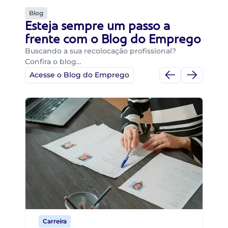
Blog
Esteja sempre um passo a
frente com o Blog do Emprego
Buscando a sua recolocação profissional?
Confira o blog…
Acesse o Blog do Emprego
Di
Di
B
O 
um
ca
o 
de 
Carreira