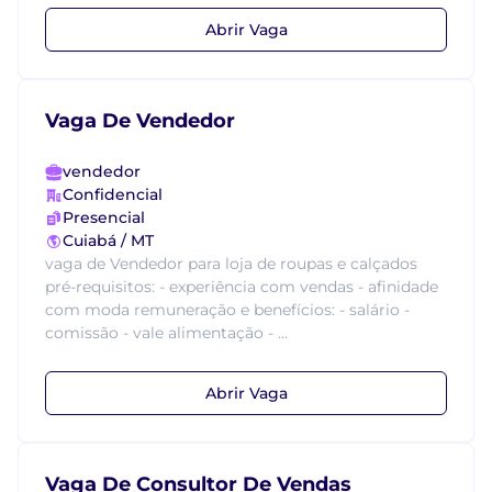
Abrir Vaga
Vaga De Vendedor
vendedor
Confidencial
Presencial
Cuiabá / MT
vaga de Vendedor para loja de roupas e calçados
pré-requisitos: - experiência com vendas - afinidade
com moda remuneração e benefícios: - salário -
comissão - vale alimentação - ...
Abrir Vaga
Vaga De Consultor De Vendas