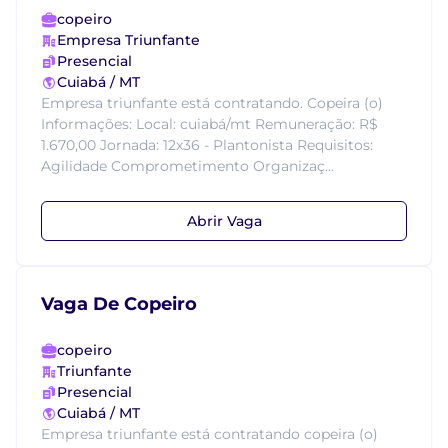
copeiro
Empresa Triunfante
Presencial
Cuiabá / MT
Empresa triunfante está contratando. Copeira (o)
Informações: Local: cuiabá/mt Remuneração: R$
1.670,00 Jornada: 12x36 - Plantonista Requisitos:
Agilidade Comprometimento Organizaç...
Abrir Vaga
Vaga De Copeiro
copeiro
Triunfante
Presencial
Cuiabá / MT
Empresa triunfante está contratando copeira (o)