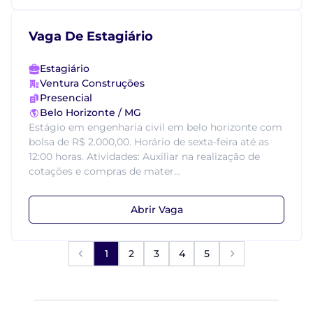
Vaga De Estagiário
Estagiário
Ventura Construções
Presencial
Belo Horizonte / MG
Estágio em engenharia civil em belo horizonte com
bolsa de R$ 2.000,00. Horário de sexta-feira até as
12:00 horas. Atividades: Auxiliar na realização de
cotações e compras de mater...
Abrir Vaga
1
2
3
4
5