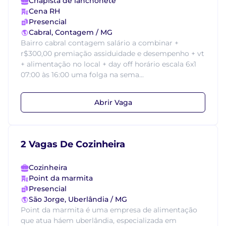
Chapista de lanchonete
Cena RH
Presencial
Cabral, Contagem / MG
Bairro cabral contagem salário a combinar +
r$300,00 premiação assiduidade e desempenho + vt
+ alimentação no local + day off horário escala 6x1
07:00 às 16:00 uma folga na sema...
Abrir Vaga
2 Vagas De Cozinheira
Cozinheira
Point da marmita
Presencial
São Jorge, Uberlândia / MG
Point da marmita é uma empresa de alimentação
que atua háem uberlândia, especializada em