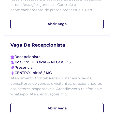
e manifestações jurídicas. Controle e
acompanhamento de prazos processuais. Parti...
Abrir Vaga
Vaga De Recepcionista
Recepcionista
JP CONSULTORIA & NEGOCIOS
Presencial
CENTRO, Ibirité / MG
Atendimento frontal: Recepcionar associados,
consultores de vendas e visitantes, direcionando-os
aos setores responsáveis. Atendimento telefônico e
whatsapp: Atender ligações, filt...
Abrir Vaga