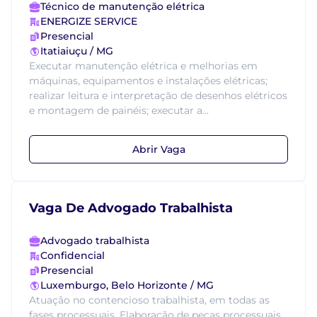
Técnico de manutenção elétrica
ENERGIZE SERVICE
Presencial
Itatiaiuçu / MG
Executar manutenção elétrica e melhorias em
máquinas, equipamentos e instalações elétricas;
realizar leitura e interpretação de desenhos elétricos
e montagem de painéis; executar a...
Abrir Vaga
Vaga De Advogado Trabalhista
Advogado trabalhista
Confidencial
Presencial
Luxemburgo, Belo Horizonte / MG
Atuação no contencioso trabalhista, em todas as
fases processuais. Elaboração de peças processuais