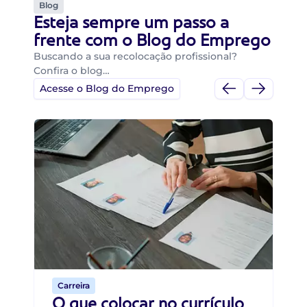
Blog
Esteja sempre um passo a
frente com o Blog do Emprego
Buscando a sua recolocação profissional?
Confira o blog…
Acesse o Blog do Emprego
Di
Di
B
O 
um
ca
o 
de 
Carreira
O que colocar no currículo