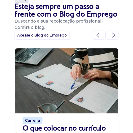
Esteja sempre um passo a
frente com o Blog do Emprego
Buscando a sua recolocação profissional?
Confira o blog…
Acesse o Blog do Emprego
D
Di
B
O 
um
ca
o 
de 
Carreira
O que colocar no currículo