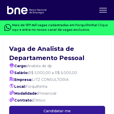
Mais de
137 mil
vagas cadastradas em Forquilhinha!
Clique
aqui
e entre no nosso canal de vagas exclusivo.
Vaga de Analista de
Departamento Pessoal
Cargo:
Analista de dp
Salário:
R$ 5.000,00 a R$ 6.000,00
Empresa:
LITZ CONSULTORIA
Local:
Forquilhinha
Modalidade:
Presencial
Contrato:
Efetivo
Candidatar-me