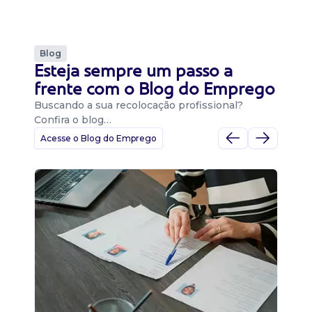
Blog
Esteja sempre um passo a
frente com o Blog do Emprego
Buscando a sua recolocação profissional?
Confira o blog…
Acesse o Blog do Emprego
D
Di
B
O 
um
ca
o 
de 