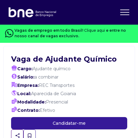
Vagas de emprego em todo Brasil!
Clique aqui
e entre no
nosso canal de vagas exclusivo.
Vaga de Ajudante Químico
Cargo:
Ajudante químico
Salário:
a combinar
Empresa:
REC Transportes
Local:
Aparecida de Goiania
Modalidade:
Presencial
Contrato:
Efetivo
Candidatar-me