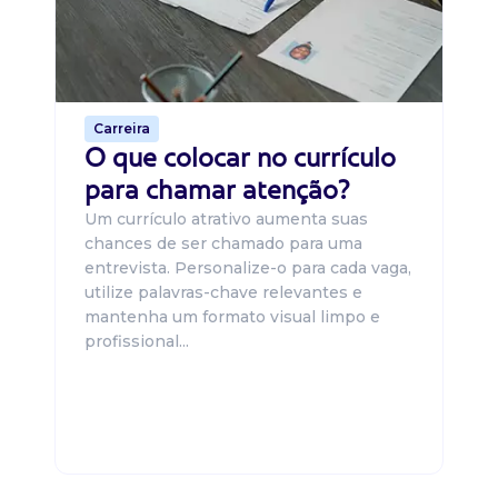
um
ca
o 
de 
Carreira
O que colocar no currículo
para chamar atenção?
Um currículo atrativo aumenta suas
chances de ser chamado para uma
entrevista. Personalize-o para cada vaga,
utilize palavras-chave relevantes e
mantenha um formato visual limpo e
profissional...