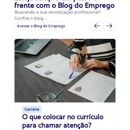
frente com o Blog do Emprego
Buscando a sua recolocação profissional?
Confira o blog…
Acesse o Blog do Emprego
D
Di
B
O 
um
ca
o 
de 
Carreira
O que colocar no currículo
para chamar atenção?