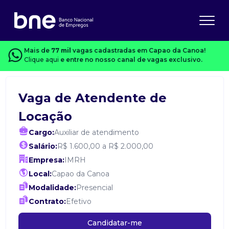
Mais de
77 mil
vagas cadastradas em Capao da Canoa!
Clique aqui
e entre no nosso canal de vagas exclusivo.
Vaga de Atendente de
Locação
Cargo:
Auxiliar de atendimento
Salário:
R$ 1.600,00 a R$ 2.000,00
Empresa:
IMRH
Local:
Capao da Canoa
Modalidade:
Presencial
Contrato:
Efetivo
Candidatar-me