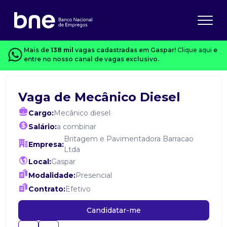
Mais de
138 mil
vagas cadastradas em Gaspar!
Clique aqui
e
entre no nosso canal de vagas exclusivo.
Vaga de Mecânico Diesel
Cargo:
Mecânico diesel
Salário:
a combinar
Britagem e Pavimentadora Barracao
Empresa:
Ltda
Local:
Gaspar
Modalidade:
Presencial
Contrato:
Efetivo
Candidatar-me