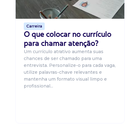
o 
de 
Carreira
O que colocar no currículo
para chamar atenção?
Um currículo atrativo aumenta suas
chances de ser chamado para uma
entrevista. Personalize-o para cada vaga,
utilize palavras-chave relevantes e
mantenha um formato visual limpo e
profissional...