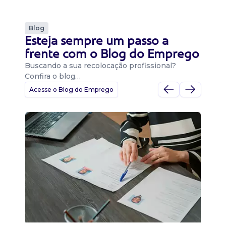
Blog
Esteja sempre um passo a
frente com o Blog do Emprego
Buscando a sua recolocação profissional?
Confira o blog…
Acesse o Blog do Emprego
D
Di
B
O 
um
ca
o 
de 