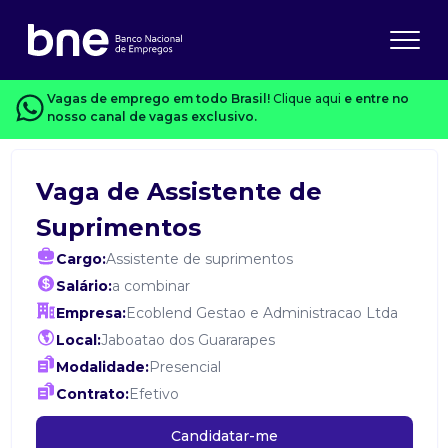
Vagas de emprego em todo Brasil!
Clique aqui
e entre no
nosso canal de vagas exclusivo.
Vaga de Assistente de
Suprimentos
Cargo:
Assistente de suprimentos
Salário:
a combinar
Empresa:
Ecoblend Gestao e Administracao Ltda
Local:
Jaboatao dos Guararapes
Modalidade:
Presencial
Contrato:
Efetivo
Candidatar-me