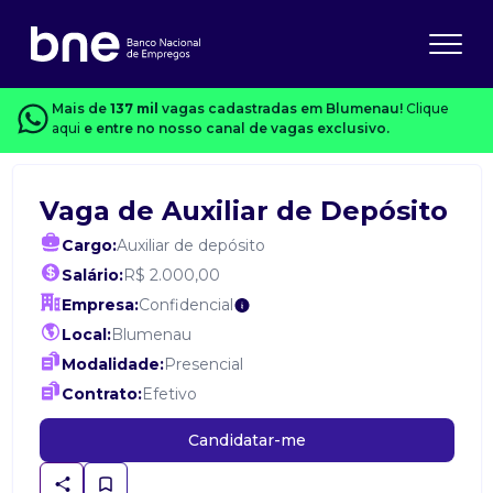
Mais de
137 mil
vagas cadastradas em Blumenau!
Clique
aqui
e entre no nosso canal de vagas exclusivo.
Vaga de Auxiliar de Depósito
Cargo:
Auxiliar de depósito
Salário:
R$ 2.000,00
Empresa:
Confidencial
Local:
Blumenau
Modalidade:
Presencial
Contrato:
Efetivo
Candidatar-me