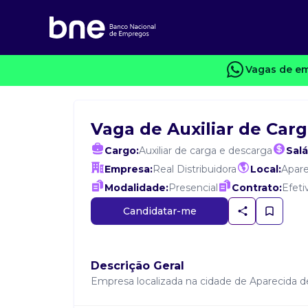
Vagas de em
Vaga de Auxiliar de Car
Cargo:
Auxiliar de carga e descarga
Salá
Empresa:
Real Distribuidora
Local:
Apare
Modalidade:
Presencial
Contrato:
Efeti
Candidatar-me
Descrição Geral
Empresa localizada na cidade de Aparecida de