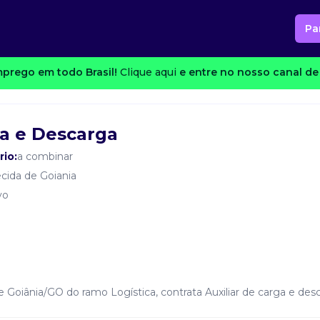
Pa
prego em todo Brasil!
Clique aqui
e entre no nosso canal de 
ga e Descarga
rio:
a combinar
cida de Goiania
vo
 Goiânia/GO do ramo Logística, contrata Auxiliar de carga e des