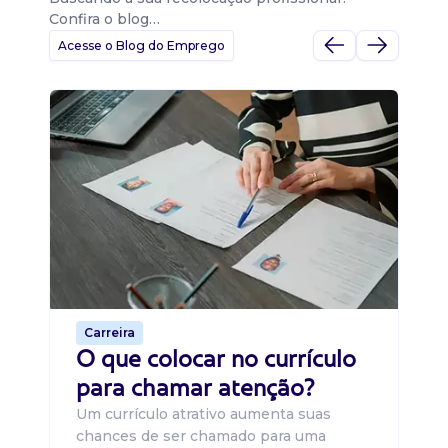
Confira o blog…
Acesse o Blog do Emprego
D
Di
B
O 
um
ca
o 
de 
Carreira
O que colocar no currículo
para chamar atenção?
Um currículo atrativo aumenta suas
chances de ser chamado para uma