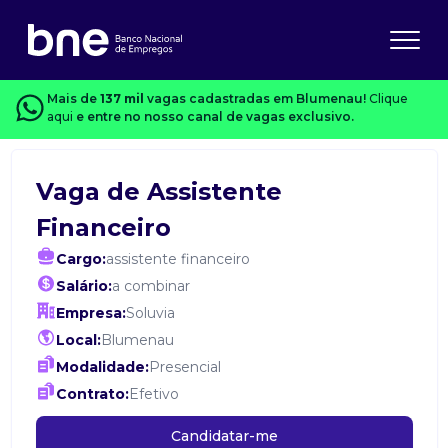
Mais de
137 mil
vagas cadastradas em Blumenau!
Clique
aqui
e entre no nosso canal de vagas exclusivo.
Vaga de Assistente
Financeiro
Cargo:
assistente financeiro
Salário:
a combinar
Empresa:
Soluvia
Local:
Blumenau
Modalidade:
Presencial
Contrato:
Efetivo
Candidatar-me