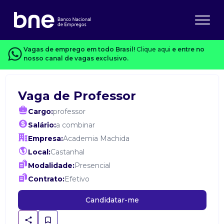
Vagas de emprego em todo Brasil!
Clique aqui
e entre no
nosso canal de vagas exclusivo.
Vaga de Professor
Cargo:
professor
Salário:
a combinar
Empresa:
Academia Machida
Local:
Castanhal
Modalidade:
Presencial
Contrato:
Efetivo
Candidatar-me