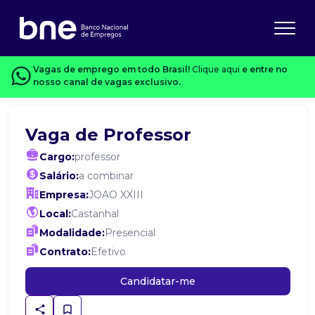
Vagas de emprego em todo Brasil!
Clique aqui
e entre no
nosso canal de vagas exclusivo.
Vaga de Professor
Cargo:
professor
Salário:
a combinar
Empresa:
JOAO XXIII
Local:
Castanhal
Modalidade:
Presencial
Contrato:
Efetivo
Candidatar-me