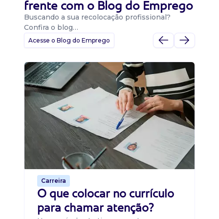
frente com o Blog do Emprego
Buscando a sua recolocação profissional?
Confira o blog…
Acesse o Blog do Emprego
D
Di
B
O 
um
ca
o 
de 
Carreira
O que colocar no currículo
para chamar atenção?