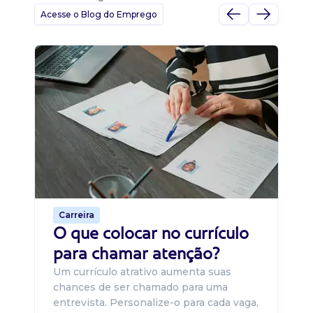
Acesse o Blog do Emprego
D
Di
B
O 
um
ca
o 
de 
Carreira
O que colocar no currículo
para chamar atenção?
Um currículo atrativo aumenta suas
chances de ser chamado para uma
entrevista. Personalize-o para cada vaga,