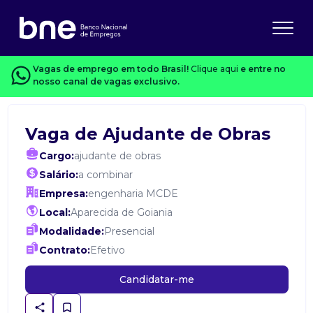
Vagas de emprego em todo Brasil!
Clique aqui
e entre no
nosso canal de vagas exclusivo.
Vaga de Ajudante de Obras
Cargo:
ajudante de obras
Salário:
a combinar
Empresa:
engenharia MCDE
Local:
Aparecida de Goiania
Modalidade:
Presencial
Contrato:
Efetivo
Candidatar-me