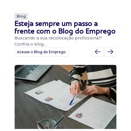
Blog
Esteja sempre um passo a
frente com o Blog do Emprego
Buscando a sua recolocação profissional?
Confira o blog…
Acesse o Blog do Emprego
D
Di
B
O 
um
ca
o 
de 