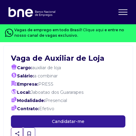
Vagas de emprego em todo Brasil!
Clique aqui
e entre no
nosso canal de vagas exclusivo.
Vaga de Auxiliar de Loja
Cargo:
auxiliar de loja
Salário:
a combinar
Empresa:
PRESS
Local:
Jaboatao dos Guararapes
Modalidade:
Presencial
Contrato:
Efetivo
Candidatar-me