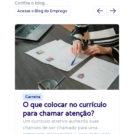
Confira o blog…
Acesse o Blog do Emprego
D
Di
B
O 
um
ca
o 
de 
Carreira
O que colocar no currículo
para chamar atenção?
Um currículo atrativo aumenta suas
chances de ser chamado para uma