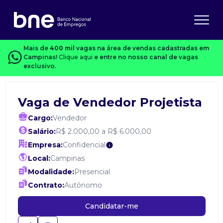
Mais de
400 mil
vagas na área de vendas cadastradas em
Campinas!
Clique aqui
e entre no nosso canal de vagas
exclusivo.
Vaga de Vendedor Projetista
Cargo:
Vendedor
Salário:
R$ 2.000,00 a R$ 6.000,00
Empresa:
Confidencial
Local:
Campinas
Modalidade:
Presencial
Contrato:
Autônomo
Candidatar-me