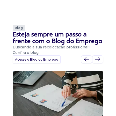
Blog
Esteja sempre um passo a
frente com o Blog do Emprego
Buscando a sua recolocação profissional?
Confira o blog…
Acesse o Blog do Emprego
D
Di
B
O 
um
ca
o 