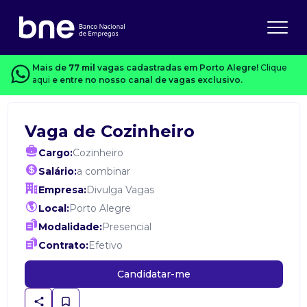
Mais de
77 mil
vagas cadastradas em Porto Alegre!
Clique
aqui
e entre no nosso canal de vagas exclusivo.
Vaga de Cozinheiro
Cargo:
Cozinheiro
Salário:
a combinar
Empresa:
Divulga Vagas
Local:
Porto Alegre
Modalidade:
Presencial
Contrato:
Efetivo
Candidatar-me