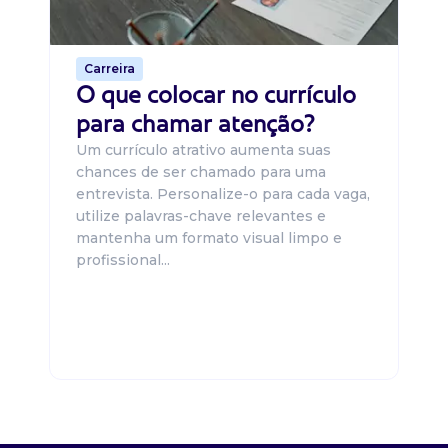
de 
Carreira
O que colocar no currículo
para chamar atenção?
Um currículo atrativo aumenta suas
chances de ser chamado para uma
entrevista. Personalize-o para cada vaga,
utilize palavras-chave relevantes e
mantenha um formato visual limpo e
profissional...