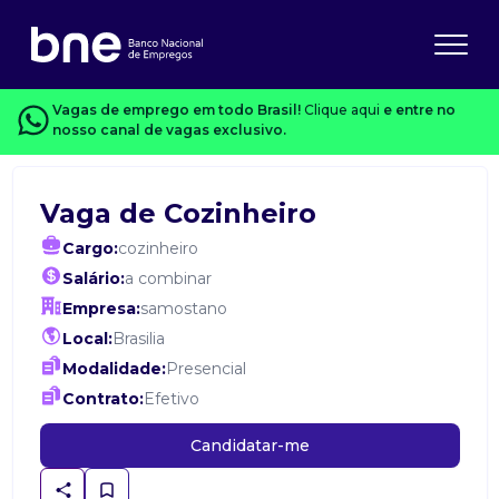
Vagas de emprego em todo Brasil!
Clique aqui
e entre no
nosso canal de vagas exclusivo.
Vaga de Cozinheiro
Cargo:
cozinheiro
Salário:
a combinar
Empresa:
samostano
Local:
Brasilia
Modalidade:
Presencial
Contrato:
Efetivo
Candidatar-me