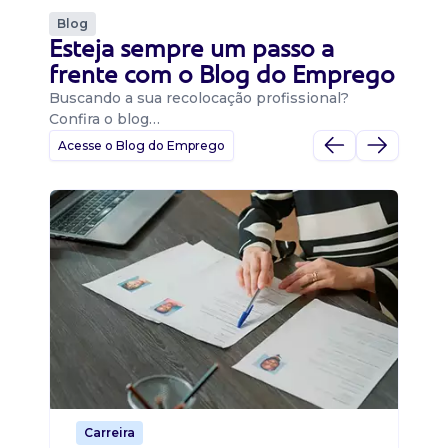
Blog
Esteja sempre um passo a
frente com o Blog do Emprego
Buscando a sua recolocação profissional?
Confira o blog…
Acesse o Blog do Emprego
D
Di
B
O 
um
ca
o 
de 
Carreira