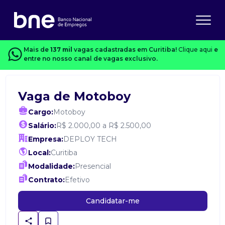
Mais de
137 mil
vagas cadastradas em Curitiba!
Clique aqui
e
entre no nosso canal de vagas exclusivo.
Vaga de Motoboy
Cargo:
Motoboy
Salário:
R$ 2.000,00 a R$ 2.500,00
Empresa:
DEPLOY TECH
Local:
Curitiba
Modalidade:
Presencial
Contrato:
Efetivo
Candidatar-me