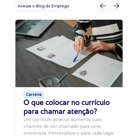
Acesse o Blog do Emprego
D
Di
B
O 
um
ca
o 
de 
Carreira
O que colocar no currículo
para chamar atenção?
Um currículo atrativo aumenta suas
chances de ser chamado para uma
entrevista. Personalize-o para cada vaga,