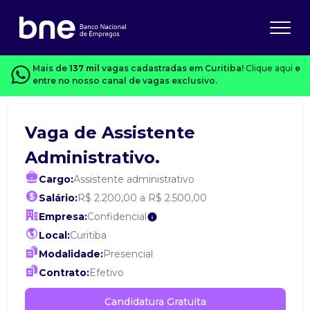
Mais de
137 mil
vagas cadastradas em Curitiba!
Clique aqui
e
entre no nosso canal de vagas exclusivo.
Vaga de Assistente
Administrativo.
Cargo:
Assistente administrativo
Salário:
R$ 2.200,00 a R$ 2.500,00
Empresa:
Confidencial
Local:
Curitiba
Modalidade:
Presencial
Contrato:
Efetivo
Candidatura Gratuita