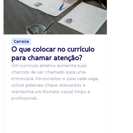
O Banco
uma pla
candidat
o proce
de 500 m
Carreira
O que colocar no currículo
para chamar atenção?
Um currículo atrativo aumenta suas
chances de ser chamado para uma
entrevista. Personalize-o para cada vaga,
utilize palavras-chave relevantes e
mantenha um formato visual limpo e
profissional...