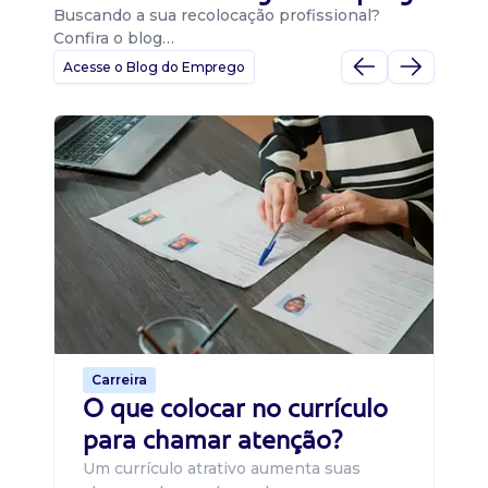
Buscando a sua recolocação profissional?
Confira o blog…
Acesse o Blog do Emprego
D
Di
B
O 
um
ca
o 
de 
Carreira
O que colocar no currículo
para chamar atenção?
Um currículo atrativo aumenta suas