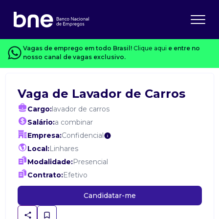
Vagas de emprego em todo Brasil!
Clique aqui
e entre no
nosso canal de vagas exclusivo.
Vaga de Lavador de Carros
Cargo:
lavador de carros
Salário:
a combinar
Empresa:
Confidencial
Local:
Linhares
Modalidade:
Presencial
Contrato:
Efetivo
Candidatar-me