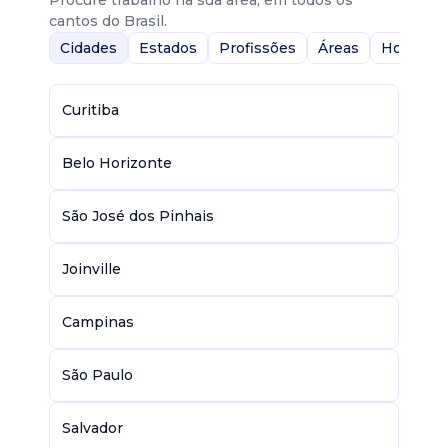
Procure trabalho na sua área, em todos os
cantos do Brasil.
Cidades
Estados
Profissões
Áreas
Home-Of
Curitiba
Belo Horizonte
São José dos Pinhais
Joinville
Campinas
São Paulo
Salvador