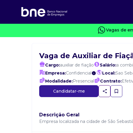
Vagas de em
Vaga de Auxiliar de Fiaç
Cargo:
auxiliar de fiação
Salário:
a combi
Empresa:
Confidencial
Local:
Sao Seb
Modalidade:
Presencial
Contrato:
Efeti
Candidatar-me
Descrição Geral
Empresa localizada na cidade de São Sebastião