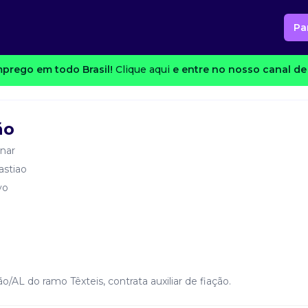
Pa
prego em todo Brasil!
Clique aqui
e entre no nosso canal de 
ão
nar
astiao
vo
/AL do ramo Têxteis, contrata auxiliar de fiação.