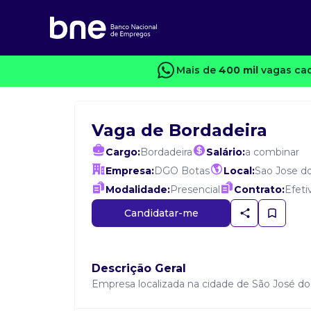
Mais de
400 mil
vagas cad
Vaga de Bordadeira
Cargo:
Bordadeira
Salário:
a combinar
Empresa:
DGO Botas
Local:
Sao Jose d
Modalidade:
Presencial
Contrato:
Efeti
Candidatar-me
Descrição Geral
Empresa localizada na cidade de São José do 