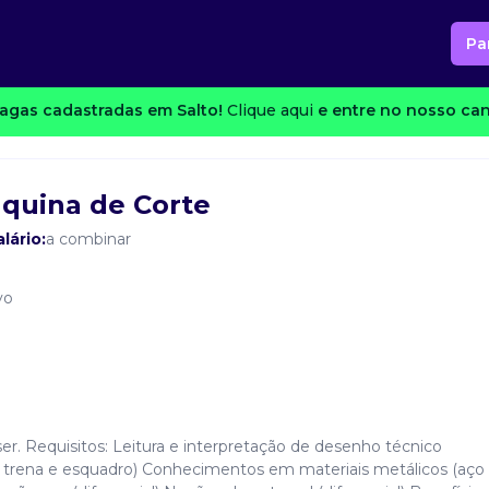
Pa
agas cadastradas em Salto!
Clique aqui
e entre no nosso cana
quina de Corte
lário:
a combinar
vo
er. Requisitos: Leitura e interpretação de desenho técnico
trena e esquadro) Conhecimentos em materiais metálicos (aço