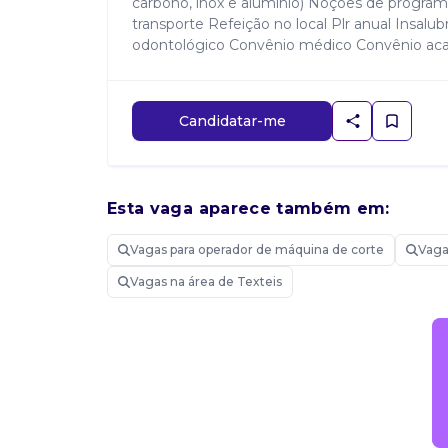
carbono, inox e alumínio) Noções de programaç
transporte Refeição no local Plr anual Insal
odontológico Convênio médico Convênio aca
Candidatar-me
Esta vaga aparece também em:
Vagas para operador de máquina de corte
Vaga
Vagas na área de Texteis