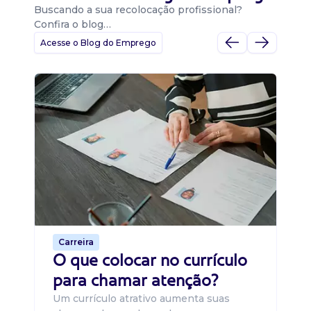
Buscando a sua recolocação profissional?
Confira o blog…
Acesse o Blog do Emprego
D
Di
B
O 
um
ca
o 
de 
Carreira
O que colocar no currículo
para chamar atenção?
Um currículo atrativo aumenta suas