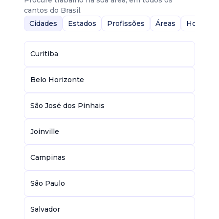
Procure trabalho na sua área, em todos os
cantos do Brasil.
Cidades
Estados
Profissões
Áreas
Home-Of
Curitiba
Belo Horizonte
São José dos Pinhais
Joinville
Campinas
São Paulo
Salvador