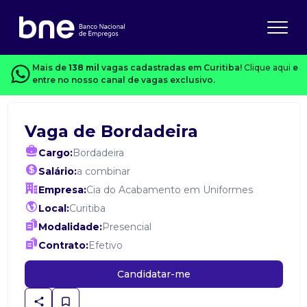
Mais de
138 mil
vagas cadastradas em Curitiba!
Clique aqui
e
entre no nosso canal de vagas exclusivo.
Vaga de Bordadeira
Cargo:
Bordadeira
Salário:
a combinar
Empresa:
Cia do Acabamento em Uniformes
Local:
Curitiba
Modalidade:
Presencial
Contrato:
Efetivo
Candidatar-me