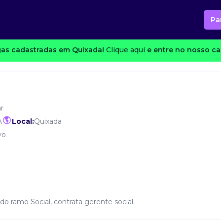
Pa
as cadastradas em Quixada!
Clique aqui
e entre no nosso can
r
A
Local:
Quixada
vo
o ramo Social, contrata gerente social.