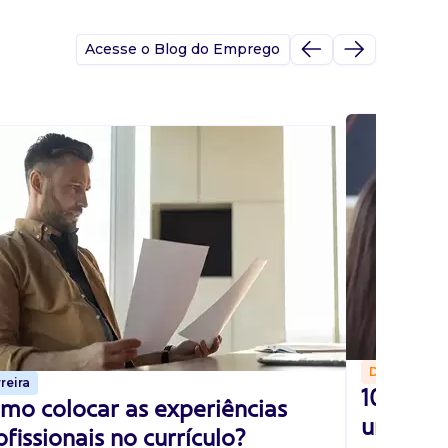
Acesse o Blog do Emprego
Dicas
reira
10 perg
mo colocar as experiências
uma ent
ofissionais no currículo?