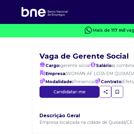
Mais de
117 mil
vag
Vaga de Gerente Social
Cargo:
gerente social
Salário:
a combina
Empresa:
WOMAN AF LOJA EM QUIXAD
Modalidade:
Presencial
Contrato:
Efeti
Candidatar-me
Descrição Geral
Empresa localizada na cidade de Quixadá/CE d