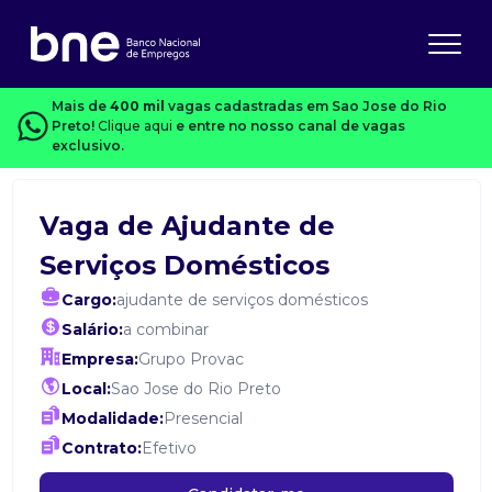
Mais de
400 mil
vagas cadastradas em Sao Jose do Rio
Preto!
Clique aqui
e entre no nosso canal de vagas
exclusivo.
Vaga de Ajudante de
Serviços Domésticos
Cargo:
ajudante de serviços domésticos
Salário:
a combinar
Empresa:
Grupo Provac
Local:
Sao Jose do Rio Preto
Modalidade:
Presencial
Contrato:
Efetivo