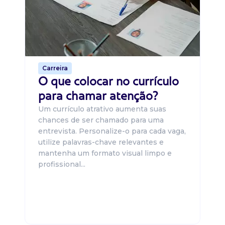
um
ca
o 
de 
Carreira
O que colocar no currículo
para chamar atenção?
Um currículo atrativo aumenta suas
chances de ser chamado para uma
entrevista. Personalize-o para cada vaga,
utilize palavras-chave relevantes e
mantenha um formato visual limpo e
profissional...