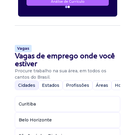
Análise de Currículo
Vagas
Vagas de emprego onde você
estiver
Procure trabalho na sua área, em todos os
cantos do Brasil.
Cidades
Estados
Profissões
Áreas
Home-Of
Curitiba
Belo Horizonte