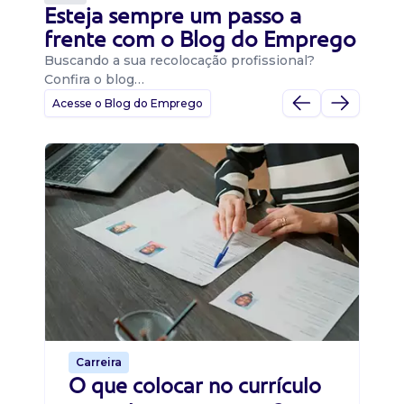
Esteja sempre um passo a
frente com o Blog do Emprego
Buscando a sua recolocação profissional?
Confira o blog…
Acesse o Blog do Emprego
D
Di
B
O 
um
ca
o 
de 
Carreira
O que colocar no currículo