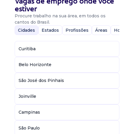
Vagas de emprego onde você
estiver
Procure trabalho na sua área, em todos os
cantos do Brasil.
Cidades
Estados
Profissões
Áreas
Home-Of
Curitiba
Belo Horizonte
São José dos Pinhais
Joinville
Campinas
São Paulo