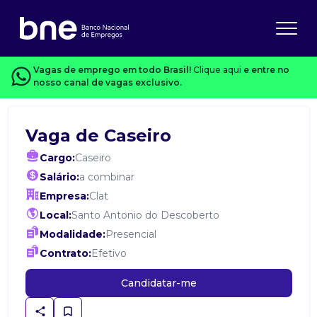
Vagas de emprego em todo Brasil!
Clique aqui
e entre no
nosso canal de vagas exclusivo.
Vaga de Caseiro
Cargo:
Caseiro
Salário:
a combinar
Empresa:
Clat
Local:
Santo Antonio do Descoberto
Modalidade:
Presencial
Contrato:
Efetivo
Candidatar-me